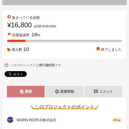
stars
集まっている金額
¥16,800
(目標 ¥100,000)
16
flag
目標達成率
%
10
watch_later
購入数
終了しました
このプロジェクトは
実行確約型
です。
description
stars
chat
概要
新着情報
コメント
＼このプロジェクトのポイント／
MARIN PEOPLE株式会社
arrow_downward
詳細