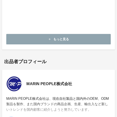
製造元 : Idea Barista
住所 : sesameidea 51-1、Yeoncheon-ro 181beon-gil、C
hatan-ri、Yeoncheon-eup、Yeoncheon-gun、Gyeonggi
-do、Republic of Korea(11014)
事業内容 : 製品開発
もっと見る
add
出品者プロフィール
MARIN PEOPLE株式会社
MARIN PEOPLE株式会社は、現在自社製品と国内外のOEM、ODM
製品を製作、また国内ブランドの商品企画、生産、輸出入など新し
いトレンドを国内顧客に紹介しようと努力しています。