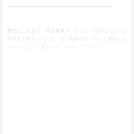
----------------------------------------------------------------------
弊社はこれまで、現在健康でいらっしゃる方はもちろん
障害をお持ちの方にも、また高齢の方たちにも便利にお
使いいただける製品を日々企画しています。
これからも性別、年齢、国籍、障害の有無に関係なく、
誰でも簡単に使用できるようなユニバーサルデザインに
合う製品をご紹介してまいります。
【販売会社】
輸入販売元 : MARIN PEOPLE株式会社
本社所在地 : 〒144-0034 東京都大田区西糀谷4-26-3
メゾンHAYASHI202号
事業内容 : 輸出・輸入・販売・卸し等