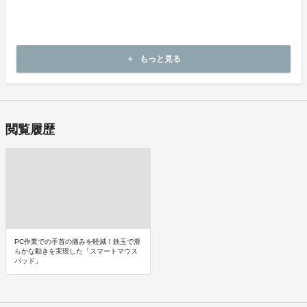
ージの記載をご確認ください。
キャンセルの可否と条件
キャンセルはできません。
もっと見る
add
決済完了後の返金は一切できません。
閲覧履歴
PC作業での手首の痛みを軽減！鉄玉で滑
らかな動きを実現した「スマートマウス
パッド」