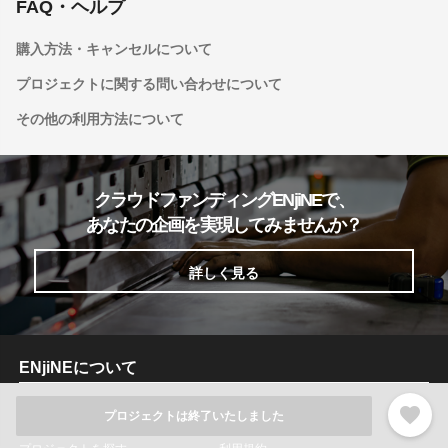
FAQ・ヘルプ
購入方法・キャンセルについて
プロジェクトに関する問い合わせについて
その他の利用方法について
クラウドファンディングENjiNEで、
あなたの企画を実現してみませんか？
詳しく見る
ENjiNEについて
favorite
ENjiNEとは
運営会社
プロジェクトは終了いたしました