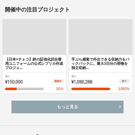
開催中の注目プロジェクト
【日本×チェコ】絆の証強化試合着
手ぶら感覚で外出できる収納力をバ
用ユニフォームの公式レプリカ作成
ックパックに。最大3日分の荷物を
プロジェ...
独立収納...
累計
累計
¥150,000
¥1,080,288
募集中
終了
30
%
1080
%
もっと見る