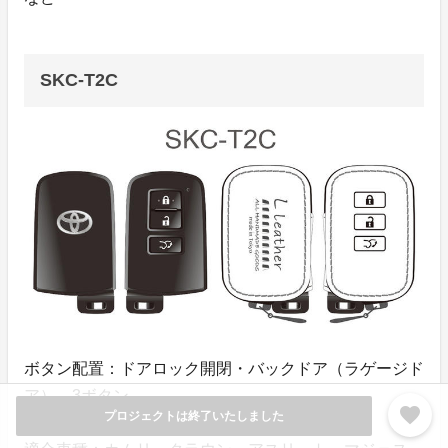
SKC-T2C
ボタン配置：ドアロック開閉・バックドア（ラゲージド
ア） 3ボタン
favorite
プロジェクトは終了いたしました