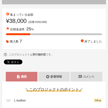
stars
集まっている金額
¥38,000
(目標 ¥150,000)
25
flag
目標達成率
%
7
watch_later
購入数
終了しました
このプロジェクトは
実行確約型
です。
description
stars
chat
概要
新着情報
コメント
＼このプロジェクトのポイント／
L-leather
arrow_downward
詳細