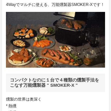
4Wayでマルチに使える、万能燻製器SMOKER-Xです！
コンパクトなのに１台で４種類の燻製手法を
こなす万能燻製器 " SMOKER-X "
燻製の世界は奥深く
* 熱燻