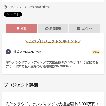
このプロジェクトは
実行確約型
です。
description
stars
chat
概要
新着情報
コメント
＼このプロジェクトのポイント／
株式会社KIWAMIYA亭
arrow_downward
詳細
海外クラウドファンディングで支援金額 約3,000万円！ ご家庭でも
アウトドアでも大活躍の万能燻製器SMOKER-X！
プロジェクト詳細
海外クラウドファンディングで支援金額 約3,000万円！