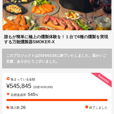
誰もが簡単に極上の燻製体験を！１台で4種の燻製を実現
する万能燻製器SMOKER-X
このプロジェクトは2024/01/26に終了いたしました。温かいご
支援、ありがとうございました。
Success
stars
集まっている金額
¥545,845
(目標 ¥100,000)
545
flag
目標達成率
%
26
watch_later
購入数
終了しました