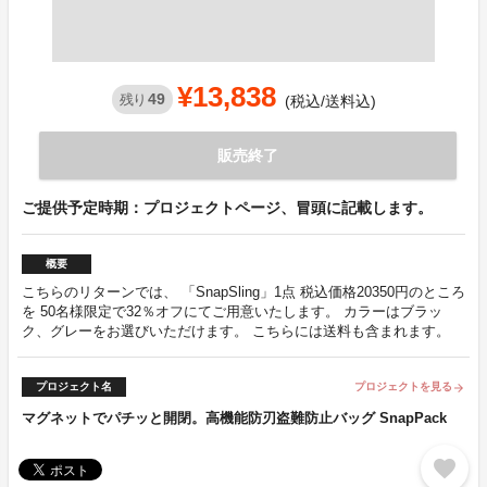
¥13,838
49
残り
(税込/送料込)
販売終了
ご提供予定時期：プロジェクトページ、冒頭に記載します。
概要
こちらのリターンでは、 「SnapSling」1点 税込価格20350円のところ
を 50名様限定で32％オフにてご用意いたします。 カラーはブラッ
ク、グレーをお選びいただけます。 こちらには送料も含まれます。
プロジェクト名
プロジェクトを見る
arrow_forward
マグネットでパチッと開閉。高機能防刃盗難防止バッグ SnapPack
favorite