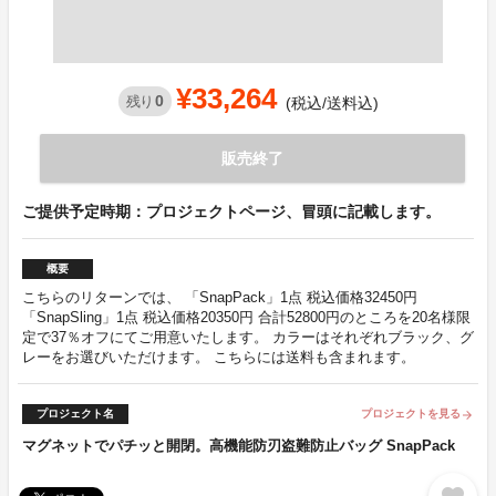
¥33,264
0
残り
(税込/送料込)
販売終了
ご提供予定時期：プロジェクトページ、冒頭に記載します。
概要
こちらのリターンでは、 「SnapPack」1点 税込価格32450円
「SnapSling」1点 税込価格20350円 合計52800円のところを20名様限
定で37％オフにてご用意いたします。 カラーはそれぞれブラック、グ
レーをお選びいただけます。 こちらには送料も含まれます。
プロジェクト名
プロジェクトを見る
arrow_forward
マグネットでパチッと開閉。高機能防刃盗難防止バッグ SnapPack