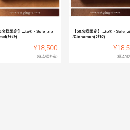
0名様限定】...to®・Sole_zip
【50名様限定】...to®・Sole_z
mel(ｷｬﾒﾙ)
/Cinnamon(ｼﾅﾓﾝ)
¥18,500
¥18,
(税込/送料込)
(税込/送