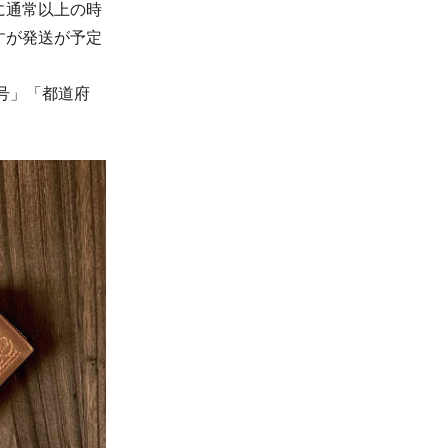
に通常以上の時
すが発送が予定
号」「都道府
。