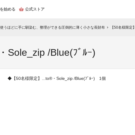
を始める
公式ストア
使うほどに手に馴染む、整理ができる圧倒的に薄く小さな長財布
【50名様限定】...t
chevron_right
le_zip /Blue(ﾌﾞﾙｰ)
◆【50名様限定】...to®・Sole_zip /Blue(ﾌﾞﾙｰ) 1個