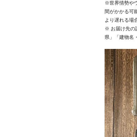
※世界情勢や
間がかかる可
より遅れる場
※ お届け先
県」「建物名