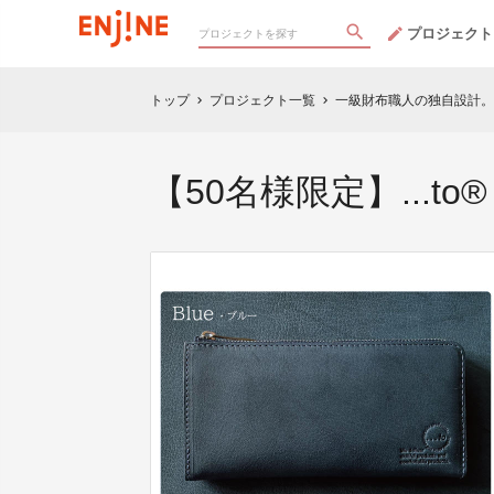
プロジェクト
トップ
プロジェクト一覧
一級財布職人の独自設計。
chevron_right
chevron_right
【50名様限定】...to®・So