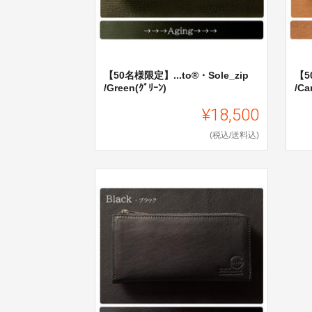
【50名様限定】...to®・Sole_zip
【5
/Green(ｸﾞﾘｰﾝ)
/Ca
¥18,500
(税込/送料込)