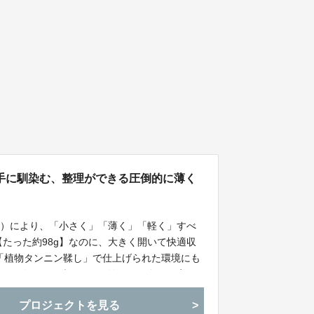
手に馴染む、整理ができる圧倒的に薄く
済）により、「小さく」「薄く」「軽く」すべ
【たった約98g】なのに、大きく開いて快適収
素材は「植物タンニン鞣し」で仕上げられた環境にも
使えば使うほど味わい深く艶のある色へと変
らではのしなやかな風合いとエイジングをお楽
プロジェクトを見る