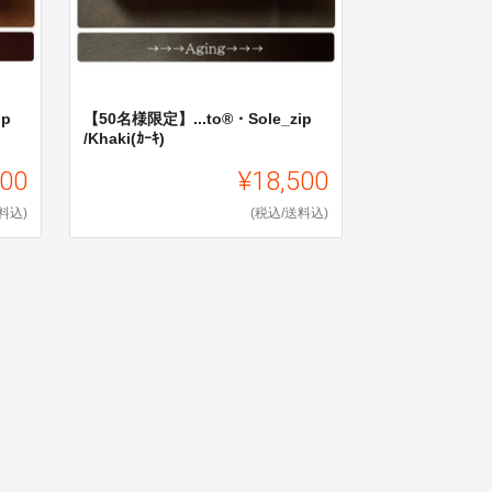
ip
【50名様限定】...to®・Sole_zip
/Khaki(ｶｰｷ)
500
¥18,500
料込)
(税込/送料込)