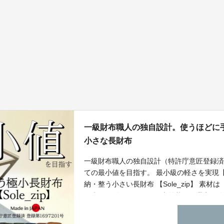
一級財布職人の独自設計。使うほどに
小さな長財布
一級財布職人の独自設計（特許庁意匠登録
ての最小値を目指す。 最小級の軽さを実現
納・整う小さい長財布 【Sole_zip】 
配慮したゴートレザー（山羊革）を選定。
化。革好きにはたまらないゴートレザーな
しみいただけます。