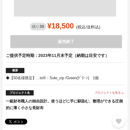
¥18,500
38
残り
(税込/送料込)
販売終了
ご提供予定時期：2023年11月末予定（納期は目安です）
概要
◆【50名様限定】...to®・Sole_zip /Green(ｸﾞﾘｰﾝ) 1個
プロジェクト名
プロジェクトを見る
arrow_forward
一級財布職人の独自設計。使うほどに手に馴染む、整理ができる圧倒
的に薄く小さな長財布
favorite