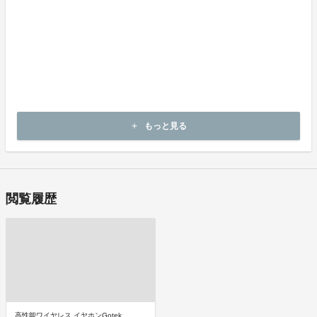
お支払い時期
商品購入時に決済します。
商品（チケット記載内容）のお引渡し時期
商品の引渡し時期またはサービスの提供時期は、各プロジェクトペ
ージの記載をご確認ください。
キャンセルの可否と条件
キャンセルはできません。
もっと見る
add
決済完了後の返金は一切できません。
閲覧履歴
高性能ワイヤレス イヤホンGotek