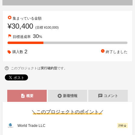
stars
集まっている金額
¥30,400
(目標 ¥100,000)
30
flag
目標達成率
%
2
watch_later
購入数
終了しました
このプロジェクトは
実行確約型
です。
description
stars
chat
概要
新着情報
コメント
＼このプロジェクトのポイント／
World Trade LLC
arrow_downward
詳細