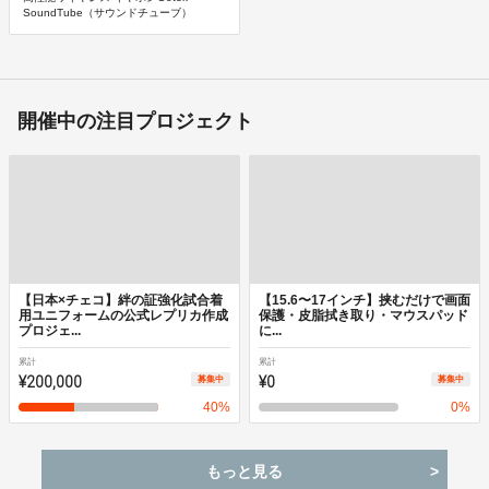
SoundTube（サウンドチューブ）
開催中の注目プロジェクト
【日本×チェコ】絆の証強化試合着
【15.6〜17インチ】挟むだけで画面
用ユニフォームの公式レプリカ作成
保護・皮脂拭き取り・マウスパッド
プロジェ...
に...
累計
累計
¥200,000
¥0
募集中
募集中
40
%
0
%
もっと見る