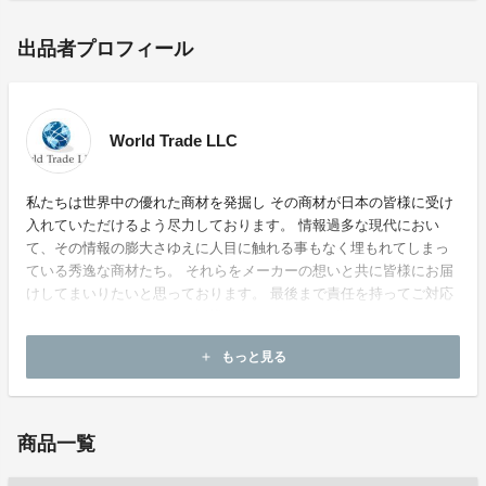
出品者プロフィール
World Trade LLC
私たちは世界中の優れた商材を発掘し その商材が日本の皆様に受け
入れていただけるよう尽力しております。 情報過多な現代におい
て、その情報の膨大さゆえに人目に触れる事もなく埋もれてしまっ
ている秀逸な商材たち。 それらをメーカーの想いと共に皆様にお届
けしてまいりたいと思っております。 最後まで責任を持ってご対応
させていただきますので、皆様どうぞよろしくお願いいたします。
もっと見る
add
お問い合わせ：
info@world-trade-ltd.com
商品一覧