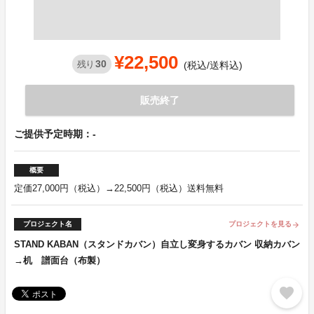
¥22,500
30
残り
(税込/送料込)
販売終了
ご提供予定時期：-
概要
定価27,000円（税込）→22,500円（税込）送料無料
プロジェクト名
プロジェクトを見る
arrow_forward
STAND KABAN（スタンドカバン）自立し変身するカバン 収納カバン
→机 譜面台（布製）
favorite