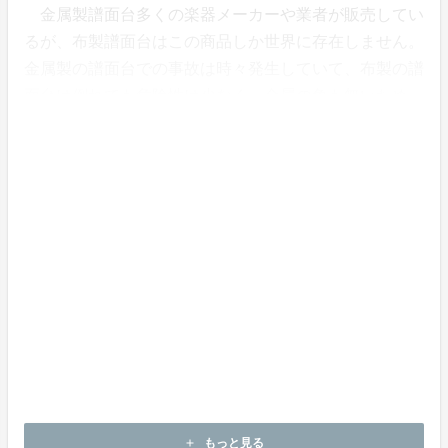
金属製譜面台多くの楽器メーカーや業者が販売してい
るが、布製譜面台はこの商品しか世界に存在しません。
金属製の譜面台での事故は時々発生していて、布製の譜
面台は倒れても危険性は少なく、金属の角も無いため
に、小さい子供のいる家庭危険回避譜面台としても使用
できることは、事故防止の観点から優れている点です。
もっと見る
add