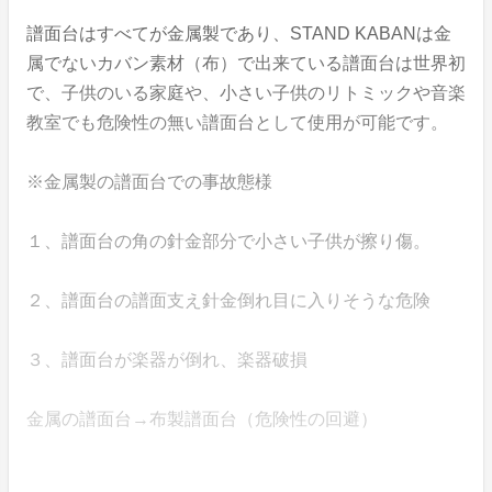
譜面台はすべてが金属製であり、STAND KABANは金
属でないカバン素材（布）で出来ている譜面台は世界初
で、子供のいる家庭や、小さい子供のリトミックや音楽
教室でも危険性の無い譜面台として使用が可能です。
※金属製の譜面台での事故態様
１、譜面台の角の針金部分で小さい子供が擦り傷。
２、譜面台の譜面支え針金倒れ目に入りそうな危険
３、譜面台が楽器が倒れ、楽器破損
金属の譜面台→布製譜面台（危険性の回避）