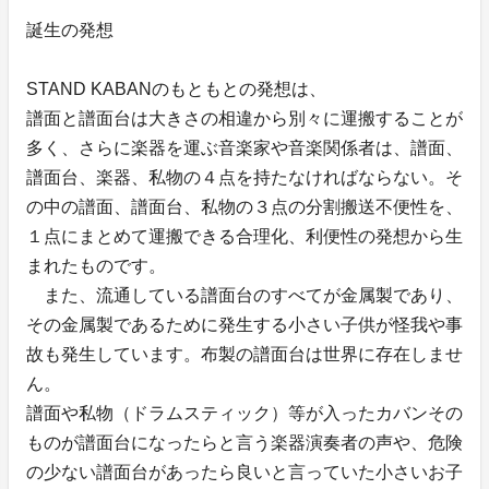
誕生の発想
STAND KABANのもともとの発想は、
譜面と譜面台は大きさの相違から別々に運搬することが
多く、さらに楽器を運ぶ音楽家や音楽関係者は、譜面、
譜面台、楽器、私物の４点を持たなければならない。そ
の中の譜面、譜面台、私物の３点の分割搬送不便性を、
１点にまとめて運搬できる合理化、利便性の発想から生
まれたものです。
また、流通している譜面台のすべてが金属製であり、
その金属製であるために発生する小さい子供が怪我や事
故も発生しています。布製の譜面台は世界に存在しませ
ん。
譜面や私物（ドラムスティック）等が入ったカバンその
ものが譜面台になったらと言う楽器演奏者の声や、危険
の少ない譜面台があったら良いと言っていた小さいお子