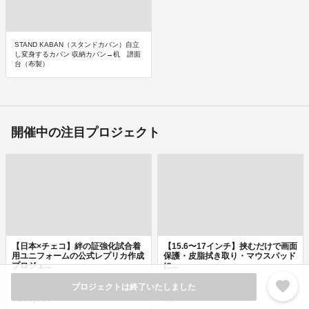
STAND KABAN（スタンドカバン）自立
し変身するカバン 収納カバン→机 譜面
台（布製）
開催中の注目プロジェクト
【日本×チェコ】絆の証強化試合着
【15.6〜17インチ】挟むだけで画面
用ユニフォームの公式レプリカ作成
保護・皮脂拭き取り・マウスパッド
プロジェ...
に...
favorite
プロジェクトは終了いたしました
累計
累計
¥200,000
¥0
募集中
募集中