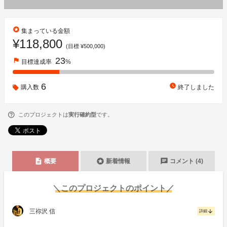
stars
集まっている金額
¥118,800
(目標 ¥500,000)
23
flag
目標達成率
%
6
watch_later
購入数
終了しました
このプロジェクトは
実行確約型
です。
description
stars
chat
概要
新着情報
コメント (4)
＼このプロジェクトのポイント／
三祢沢 信
arrow_downward
詳細