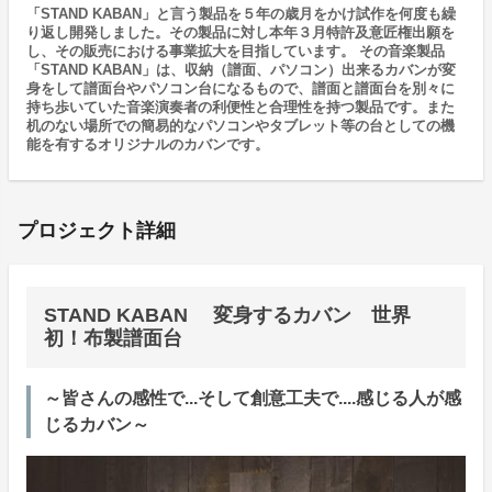
「STAND KABAN」と言う製品を５年の歳月をかけ試作を何度も繰
り返し開発しました。その製品に対し本年３月特許及意匠権出願を
し、その販売における事業拡大を目指しています。 その音楽製品
「STAND KABAN」は、収納（譜面、パソコン）出来るカバンが変
身をして譜面台やパソコン台になるもので、譜面と譜面台を別々に
持ち歩いていた音楽演奏者の利便性と合理性を持つ製品です。また
机のない場所での簡易的なパソコンやタブレット等の台としての機
能を有するオリジナルのカバンです。
プロジェクト詳細
STAND KABAN 変身するカバン 世界
初！布製譜面台
～皆さんの感性で...そして創意工夫で....感じる人が感
じるカバン～