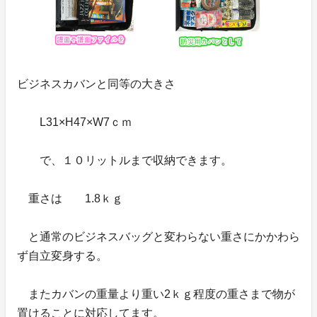
ビジネスカバンと同等の大きさ
L31×H47×W7ｃｍ
で、１０リットルまで収納できます。
重さは 1.8ｋｇ
と通常のビジネスバッグと変わらない重さにかかわら
ず自立変身する。
またカバンの重量より重い2ｋｇ程度の重さまで物が
置けることに対応してます。