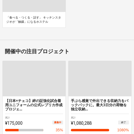
「⾷べる・つくる・話す」 キッチンスタ
ジオが「触媒」になるホステル
開催中の注目プロジェクト
【日本×チェコ】絆の証強化試合着
手ぶら感覚で外出できる収納力をバ
用ユニフォームの公式レプリカ作成
ックパックに。最大3日分の荷物を
プロジェ...
独立収納...
累計
累計
¥175,000
¥1,080,288
募集中
終了
35
%
1080
%