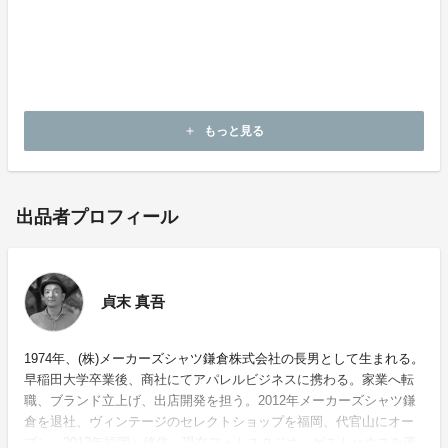
もっと見る
add
出品者プロフィール
貞末 真吾
1974年、(株)メーカーズシャツ鎌倉株式会社の⻑男として⽣まれる。
早稲⽥⼤学卒業後、商社にてアパレルビジネスに携わる。家業へ転
職、ブランド⽴上げ、出店開発を担う。2012年メーカーズシャツ鎌
倉を退社、ヴィンテージのセレクトショップを福岡、代官⼭にオー
プン。2013年福岡へ移住、現在フォトスタジオ、ゲストハウスを運