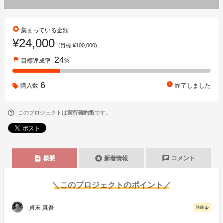
stars
集まっている金額
¥24,000
(目標 ¥100,000)
24
flag
目標達成率
%
6
watch_later
購入数
終了しました
このプロジェクトは
実行確約型
です。
description
stars
chat
概要
新着情報
コメント
＼このプロジェクトのポイント／
貞末 真吾
arrow_downward
詳細