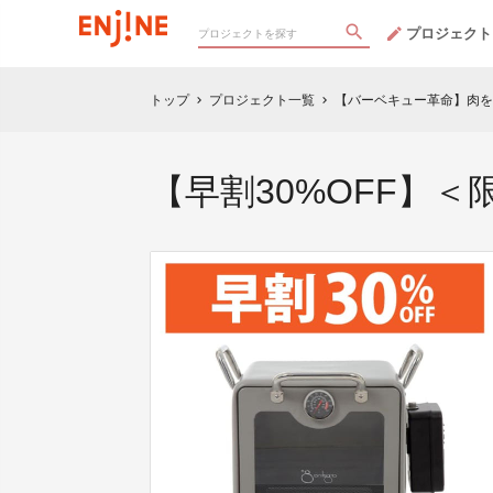
プロジェクト
トップ
プロジェクト一覧
【バーベキュー革命】肉を
chevron_right
chevron_right
【早割30%OFF】＜限定8