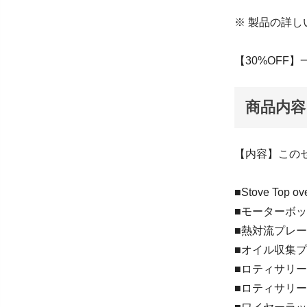
※ 製品の詳
【30%OFF】一
商品内容
【内容】この
■Stove Top o
■モーターボッ
■熱対流プレート
■オイル収集プレ
■ロティサリーフ
■ロティサリー