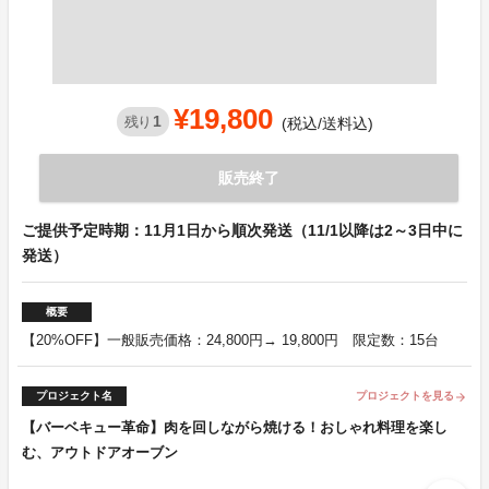
¥19,800
1
残り
(税込/送料込)
販売終了
ご提供予定時期：11月1日から順次発送（11/1以降は2～3日中に
発送）
概要
【20%OFF】一般販売価格：24,800円→ 19,800円 限定数：15台
プロジェクト名
プロジェクトを見る
arrow_forward
【バーベキュー革命】肉を回しながら焼ける！おしゃれ料理を楽し
む、アウトドアオーブン