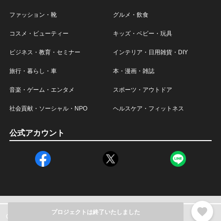
ファッション・靴
グルメ・飲食
コスメ・ビューティー
キッズ・ベビー・玩具
ビジネス・教育・セミナー
インテリア・日用雑貨・DIY
旅行・暮らし・車
本・漫画・雑誌
音楽・ゲーム・エンタメ
スポーツ・アウトドア
社会貢献・ソーシャル・NPO
ヘルスケア・フィットネス
公式アカウント
favorite
プロジェクトは終了いたしました
Copyright © Relic Inc. All rights reserved.