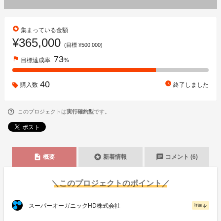
stars
集まっている金額
¥365,000
(目標 ¥500,000)
73
flag
目標達成率
%
40
watch_later
購入数
終了しました
このプロジェクトは
実行確約型
です。
description
stars
chat
概要
新着情報
コメント (6)
＼このプロジェクトのポイント／
スーパーオーガニックHD株式会社
arrow_downward
詳細