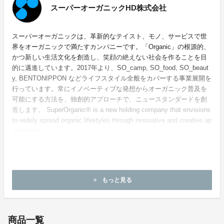
スーパーオーガニックHD株式会社
スーパーオーガニックは、革新的なテイスト、モノ、サービスで世
界をオーガニックで満たすカンパニーです。「Organic」の根源的、
かつ新しい生活文化を創造し、笑顔の絶えない社会を作ることを目
的に邁進しています。2017年より、SO_camp, SO_food, SO_beaut
y, BENTONIPPON などライフスタイル全般をカバーする事業展開を
行っています。常にイノベーティブな発想からオーガニック普及を
可能にする方法を、独創的アプローチで、ニュースタンダードを創
造します。 SuperOrganic® is a new holding company that envisions
to widely spread organic lifestyles through innovative and creative ap
proaches.
ホームページ：
http://www.super-organic.jp
もっと見る
add
お問い合わせ：
camp@super-organic.jp
商品一覧