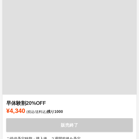
早体験割20%OFF
¥4,340
残り
1000
(税込/送料込)
販売終了
ご提供予定時期：購入後、２週間前後を予定