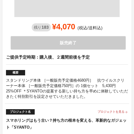
¥4,070
183
残り
(税込/送料込)
販売終了
ご提供予定時期：購入後、２週間前後を予定
概要
スタンドリング本体 ［一般販売予定価格4680円］ 抗ウイルスクリ
ーナー本体 ［一般販売予定価格750円］の 1個セット 5,430円
25%OFF ＊SYANTOの提案する新しい持ち方を早めに体験していただ
きたく特別割引を設定させていただきました。
プロジェクト名
プロジェクトを見る
arrow_forward
スマホリングはもう古い？持ち方の根本を変える、革新的なガジェッ
ト「SYANTO」