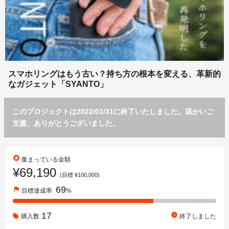
スマホリングはもう古い？持ち方の根本を変える、革新的
なガジェット「SYANTO」
このプロジェクトは2022/01/31に終了いたしました。温かいご
支援、ありがとうございました。
stars
集まっている金額
¥69,190
(目標 ¥100,000)
69
flag
目標達成率
%
17
watch_later
購入数
終了しました