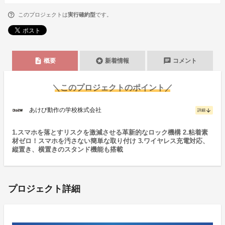
このプロジェクトは
実行確約型
です。
description
stars
chat
概要
新着情報
コメント
＼このプロジェクトのポイント／
あけび動作の学校株式会社
arrow_downward
詳細
1.スマホを落とすリスクを激減させる革新的なロック機構 2.粘着素
材ゼロ！スマホを汚さない簡単な取り付け 3.ワイヤレス充電対応、
縦置き、横置きのスタンド機能も搭載
プロジェクト詳細