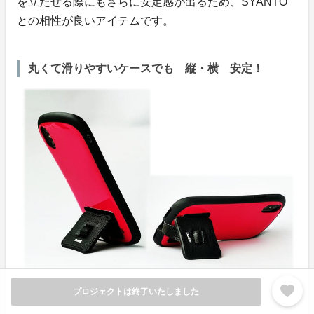
を立たせる際にもさらに安定感が出るため、SYANTO
との相性が良いアイテムです。
丸くて滑りやすいケースでも 縦・横 安定！
favorite
プロジェクトは終了いたしました
SYANTO CLEAN 詳細