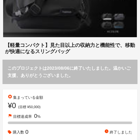
【軽量コンパクト】見た目以上の収納力と機能性で、移動
が快適になるスリングバッグ
このプロジェクトは2023/08/06に終了いたしました。温かいご
支援、ありがとうございました。
stars
集まっている金額
¥0
(目標 ¥50,000)
0
flag
目標達成率
%
0
watch_later
購入数
終了しました