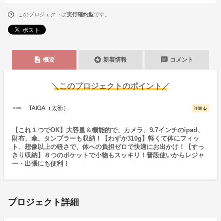
このプロジェクトは
実行確約型
です。
description
stars
chat
概要
新着情報
コメント
＼このプロジェクトのポイント／
TAIGA（太衝）
arrow_downward
詳細
【これ１つでOK】大容量＆機能的で、カメラ、9.7インチのipad、
財布、傘、タンブラーも収納！【わずか310g】軽くて体にフィッ
ト、想像以上の軽さで、体への負担ゼロで快適にお出かけ！【すっ
きり収納】８つのポケットで小物もスッキリ！普段使いからレジャ
ー・出張にも便利！
プロジェクト詳細