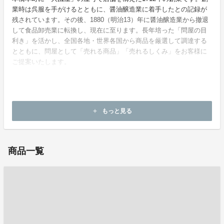
業時は呉服を手がけるとともに、醤油醸造業に着手したとの記録が
残されています。その後、1880（明治13）年に醤油醸造業から撤退
して食品卸売業に転換し、現在に至ります。長年培った「問屋の目
利き」を活かし、全国各地・世界各国から商品を厳選して調達する
とともに、問屋として「売れる商品」「売れるしくみ」をお客様に
ご提案いたします。
ホームページ：
https://www.kokubu.co.jp/
もっと見る
add
お問い合わせ：
mirai_tsubo@kpost.kokubu.co.jp
商品一覧