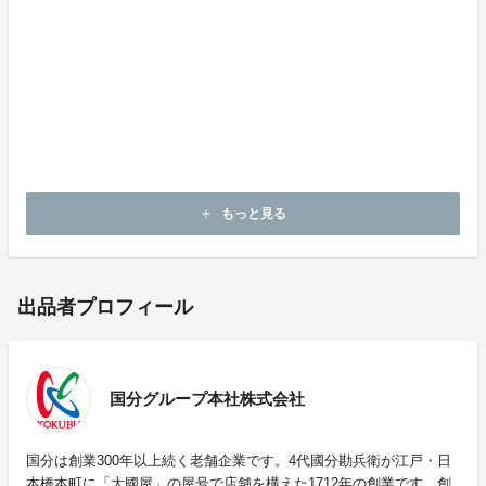
お届けについて
本州のみお届け
※北海道・四国・九州・沖縄を除く
ご購入より10日程度でお届け
もっと見る
add
出品者プロフィール
国分グループ本社株式会社
国分は創業300年以上続く老舗企業です。4代國分勘兵衛が江戸・日
本橋本町に「大國屋」の屋号で店舗を構えた1712年の創業です。創