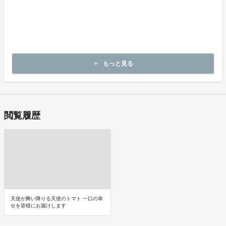
商品受取時に必ず商品の確認をお願いいたします。
商品には万全を期しておりますが、万が一下記のような場合にはお
問い合わせフォームにてお問い合わせ下さい。
・申し込まれた商品と異なる商品が届いた場合
・商品が汚れている、または破損している場合
上記理由による不良品は、
商品到着後14日以内に弊社までご連絡いただいた後、
もっと見る
add
出品者から対応方法をお客様宛にご連絡致します。
閲覧履歴
天使が舞い降りる天使のトマト 一口の幸
せを皆様にお届けします