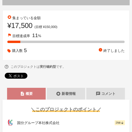
stars
集まっている金額
¥17,500
(目標 ¥150,000)
11
flag
目標達成率
%
5
watch_later
購入数
終了しました
このプロジェクトは
実行確約型
です。
description
stars
chat
概要
新着情報
コメント
＼このプロジェクトのポイント／
国分グループ本社株式会社
arrow_downward
詳細