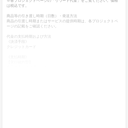
※各プロジェクトページの「リワード代金」をご覧ください。価格
は税込です。
商品等の引き渡し時期（日数）・発送方法
商品の引渡し時期またはサービスの提供時期は、各プロジェクトペ
ージの記載をご確認ください。
代金の支払時期および方法
《決済手段》
クレジットカード
《支払時期》
【実行確約型】
商品購入時に決済します。
商品（チケット記載内容）のお引渡し時期
商品の引渡し時期またはサービスの提供時期は、プロジェクトペー
ジの記載をご確認ください。
《返品の取扱い条件》
輸送による商品の破損および発送ミスがあった場合のみ返品可。
商品到着後14日以内に弊社までご連絡いただいた後、
出品者から連絡のある返送先へご返送下さい。
不良品の取扱条件