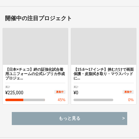
開催中の注目プロジェクト
【日本×チェコ】絆の証強化試合着
【15.6〜17インチ】挟むだけで画面
用ユニフォームの公式レプリカ作成
保護・皮脂拭き取り・マウスパッド
プロジェ...
に...
累計
累計
¥225,000
¥0
募集中
募集中
45
%
0
%
もっと見る