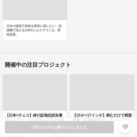
日本の絹加工技術を後世に残したい。洗
濯機で洗える100%シルクでつくる、男
性肌着。
開催中の注目プロジェクト
【日本×チェコ】絆の証強化試合着
【15.6〜17インチ】挟むだけで画面
用ユニフォームの公式レプリカ作成
保護・皮脂拭き取り・マウスパッド
プロジェ...
に...
favorite
プロジェクトは終了いたしました
累計
累計