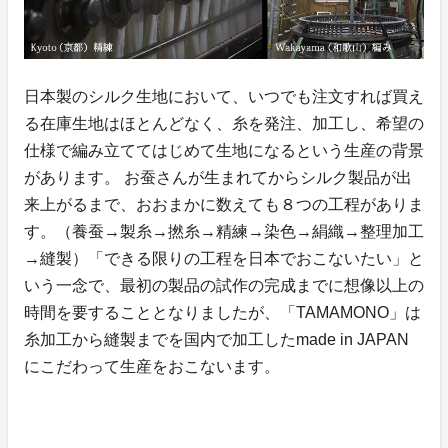
日本製のシルク生地において、いつでも注文すれば買え
る在庫生地はほとんどなく、糸を発注、加工し、希望の
仕様で編み立ててはじめて生地になるという生産の背景
があります。 お蚕さんが生まれてからシルク製品が出
来上がるまで、おおまかに数えても８つの工程がありま
す。（養蚕→製糸→撚糸→精練→染色→絹織→整理加工
→縫製）「できる限りの工程を日本でおこないたい」と
いう一念で、最初の製品の試作の完成までに想像以上の
時間を要することとなりましたが、「TAMAMONO」は
糸加工から縫製までを国内で加工したmade in JAPAN
にこだわって生産をおこないます。