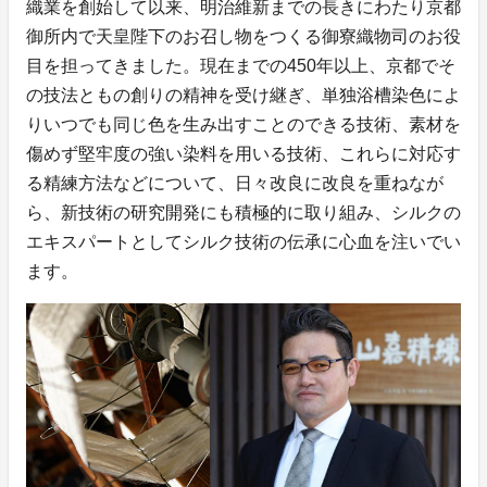
織業を創始して以来、明治維新までの長きにわたり京都
御所内で天皇陛下のお召し物をつくる御寮織物司のお役
目を担ってきました。現在までの450年以上、京都でそ
の技法ともの創りの精神を受け継ぎ、単独浴槽染色によ
りいつでも同じ色を生み出すことのできる技術、素材を
傷めず堅牢度の強い染料を用いる技術、これらに対応す
る精練方法などについて、日々改良に改良を重ねなが
ら、新技術の研究開発にも積極的に取り組み、シルクの
エキスパートとしてシルク技術の伝承に心血を注いでい
ます。