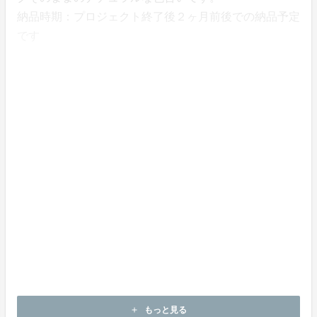
納品時期：プロジェクト終了後２ヶ月前後での納品予定
です
【お取り扱い方法】
ご家庭で洗えるデイリーなシルクです
＊洗濯機の通常モードで他の衣類とともに洗えます
＊指定の洗剤はございません。ご家庭用の洗濯洗剤でお
洗いください
（ただしシルク不可の洗剤の使用はお薦めいたしませ
ん）
＝注意点＝
・他の衣類のチャックやマジックテープなどで引っ掛
け、傷つく恐れがありますので、ネットに入れてお洗い
ください
・お洗濯後は陰干ししてください
もっと見る
add