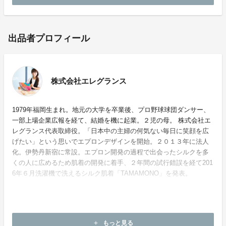
出品者プロフィール
株式会社エレグランス
1979年福岡生まれ。地元の大学を卒業後、プロ野球球団ダンサー、
一部上場企業広報を経て、結婚を機に起業。２児の母。 株式会社エ
レグランス代表取締役。「日本中の主婦の何気ない毎日に笑顔を広
げたい」という思いでエプロンデザインを開始。２０１３年に法人
化。伊勢丹新宿に常設。エプロン開発の過程で出会ったシルクを多
くの人に広めるため肌着の開発に着手、２年間の試行錯誤を経て201
6年６月洗濯機で洗えるシルク肌着「TAMAMONO」を発表。
ホームページ：
http://profile.ameba.jp/nagisakato
もっと見る
add