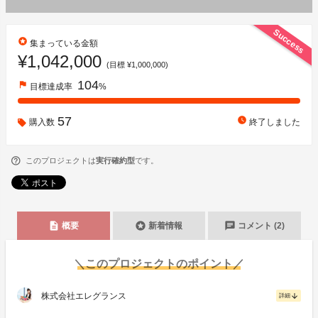
Success
stars
集まっている金額
¥1,042,000
(目標 ¥1,000,000)
104
flag
目標達成率
%
57
watch_later
購入数
終了しました
このプロジェクトは
実行確約型
です。
description
stars
chat
概要
新着情報
コメント (2)
＼このプロジェクトのポイント／
株式会社エレグランス
arrow_downward
詳細