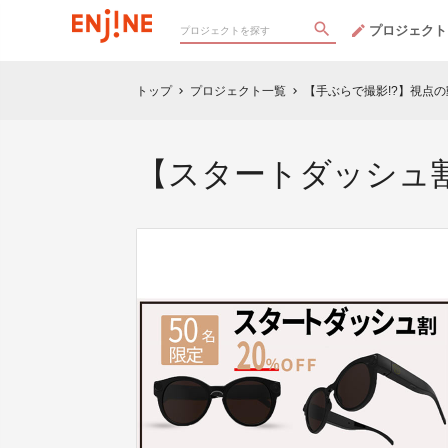
プロジェクト
トップ
プロジェクト一覧
【手ぶらで撮影!?】視点
chevron_right
chevron_right
【スタートダッシュ割】T