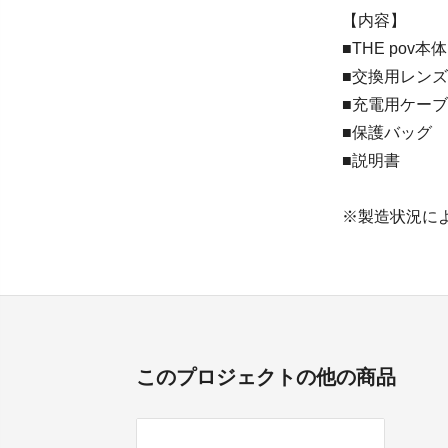
【内容】
■THE pov本体
■交換用レンズ
■充電用ケーブル
■保護バッグ
■説明書
※製造状況に
このプロジェクトの他の商品