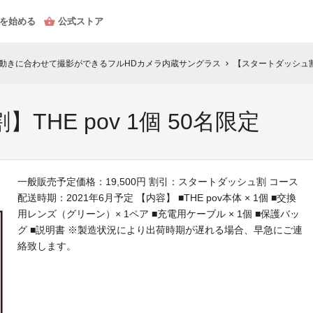
を始める
公式ストア
の動きに合わせて撮影ができるフルHDカメラ内蔵サングラス
【スタートダッシュ割】T
chevron_right
HE pov 1個 50名限定
一般販売予定価格：19,500円 割引：スタートダッシュ割 コース
配送時期：2021年6月予定 【内容】 ■THE pov本体 × 1個 ■交換
用レンズ（グリーン）× 1ペア ■充電用ケーブル × 1個 ■保護バッ
グ ■説明書 ※製造状況により出荷時期が遅れる場合、早急にご連
絡致します。