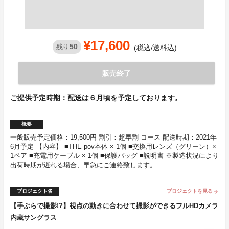
¥17,600
50
残り
(税込/送料込)
販売終了
ご提供予定時期：配送は６月頃を予定しております。
概要
一般販売予定価格：19,500円 割引：超早割 コース 配送時期：2021年
6月予定 【内容】 ■THE pov本体 × 1個 ■交換用レンズ（グリーン）×
1ペア ■充電用ケーブル × 1個 ■保護バッグ ■説明書 ※製造状況により
出荷時期が遅れる場合、早急にご連絡致します。
プロジェクト名
プロジェクトを見る
arrow_forward
【手ぶらで撮影!?】視点の動きに合わせて撮影ができるフルHDカメラ
内蔵サングラス