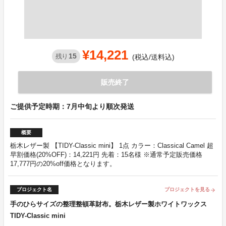
¥14,221
15
残り
(税込/送料込)
販売終了
ご提供予定時期：7月中旬より順次発送
概要
栃木レザー製 【TIDY-Classic mini】 1点 カラー：Classical Camel 超
早割価格(20%OFF)：14,221円 先着：15名様 ※通常予定販売価格
17,777円の20%off価格となります。
プロジェクト名
プロジェクトを見る
arrow_forward
手のひらサイズの整理整頓革財布。栃木レザー製ホワイトワックス
TIDY-Classic mini