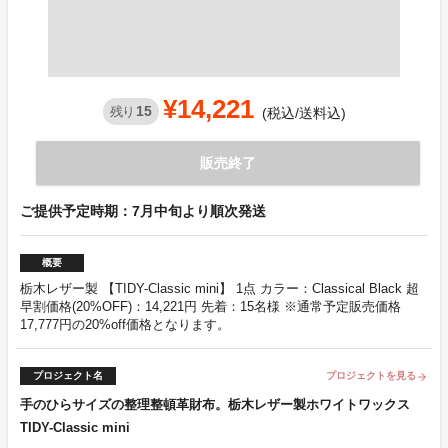
¥14,221
15
残り
(税込/送料込)
販売終了
ご提供予定時期：7月中旬より順次発送
概要
栃木レザー製 【TIDY-Classic mini】 1点 カラー：Classical Black 超
早割価格(20%OFF)：14,221円 先着：15名様 ※通常予定販売価格
17,777円の20%off価格となります。
プロジェクト名
プロジェクトを見る
arrow_forward
手のひらサイズの整理整頓革財布。栃木レザー製ホワイトワックス
TIDY-Classic mini