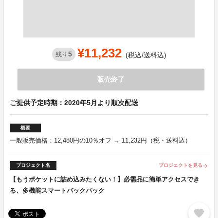
¥11,232
5
残り
(税込/送料込)
販売終了
ご提供予定時期：2020年5月より順次配送
概要
一般販売価格：12,480円の10％オフ → 11,232円（税・送料込）
プロジェクト名
プロジェクトを見る
arrow_forward
【もうポケットに詰め込みたくない！】必需品に簡単アクセスでき
る、多機能スマートバックパック
favorite