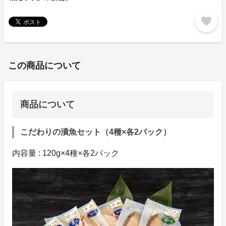
favorite
この商品について
商品について
こだわりの漬魚セット（4種×各2パック）
内容量 : 120g×4種×各2パック