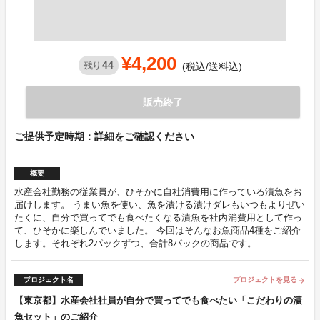
¥4,200
44
残り
(税込/送料込)
販売終了
ご提供予定時期：詳細をご確認ください
概要
水産会社勤務の従業員が、ひそかに自社消費用に作っている漬魚をお
届けします。 うまい魚を使い、魚を漬ける漬けダレもいつもよりぜい
たくに、自分で買ってでも食べたくなる漬魚を社内消費用として作っ
て、ひそかに楽しんでいました。 今回はそんなお魚商品4種をご紹介
します。それぞれ2パックずつ、合計8パックの商品です。
プロジェクト名
プロジェクトを見る
arrow_forward
【東京都】水産会社社員が自分で買ってでも食べたい「こだわりの漬
魚セット」のご紹介