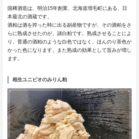
国稀酒造は、明治15年創業、北海道増毛町にある、日
本最北の酒蔵です。
酒粕は酒を搾った時に出る副産物ですが、その酒粕をさ
らに熟成させたのが、諸白粕です。熟成させることによ
り、普通の酒粕のような白色ではなく、ほんのり茶色が
かった色になります。また熟成の効果として旨みが増し
ます。
相生ユニビオのみりん粕