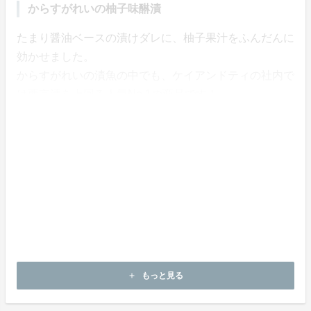
からすがれいの柚子味醂漬
たまり醤油ベースの漬けダレに、柚子果汁をふんだんに
効かせました。
からすがれいの漬魚の中でも、ケイアンドティの社内で
は西京漬を上回る人気No.1の商品です！
内容量 : 120g×4種×各2パック
お届けについて
クール（冷凍）便にてお届けします。（※北海道、沖
縄、離島を除く）
ご注文期間：12月31日（土）まで
お届け期間：2023年2月1日（水）～2月7日（火）
もっと見る
add