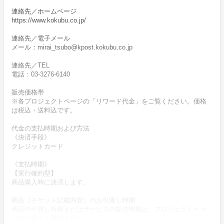
連絡先／ホームページ
https://www.kokubu.co.jp/
連絡先／電子メール
メール：mirai_tsubo@kpost.kokubu.co.jp
連絡先／TEL
電話：03-3276-6140
販売価格帯
※各プロジェクトページの「リワード代金」をご覧ください。価格
は税込・送料込です。
代金の支払時期および方法
《決済手段》
クレジットカード
《支払時期》
【実行確約型】
商品購入時に決済します。
商品（チケット記載内容）のお引渡し時期
商品の引渡し時期またはサービスの提供時期は、プロジェクトペー
ジの記載をご確認ください。