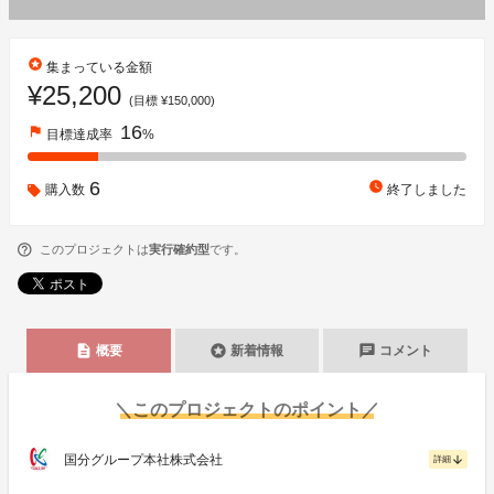
stars
集まっている金額
¥25,200
(目標 ¥150,000)
16
flag
目標達成率
%
6
watch_later
購入数
終了しました
このプロジェクトは
実行確約型
です。
description
stars
chat
概要
新着情報
コメント
＼このプロジェクトのポイント／
国分グループ本社株式会社
arrow_downward
詳細