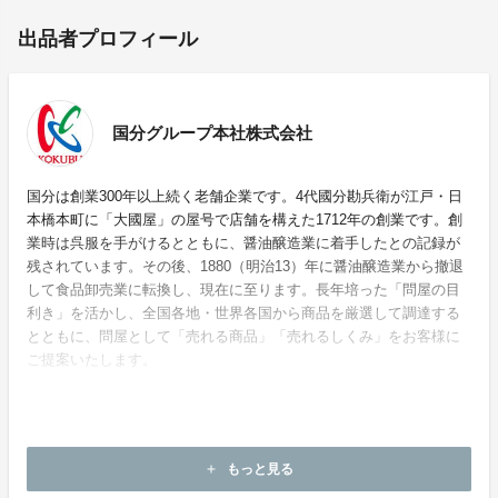
出品者プロフィール
国分グループ本社株式会社
国分は創業300年以上続く老舗企業です。4代國分勘兵衛が江戸・日
本橋本町に「大國屋」の屋号で店舗を構えた1712年の創業です。創
業時は呉服を手がけるとともに、醤油醸造業に着手したとの記録が
残されています。その後、1880（明治13）年に醤油醸造業から撤退
して食品卸売業に転換し、現在に至ります。長年培った「問屋の目
利き」を活かし、全国各地・世界各国から商品を厳選して調達する
とともに、問屋として「売れる商品」「売れるしくみ」をお客様に
ご提案いたします。
ホームページ：
https://www.kokubu.co.jp/
もっと見る
add
お問い合わせ：
mirai_tsubo@kpost.kokubu.co.jp