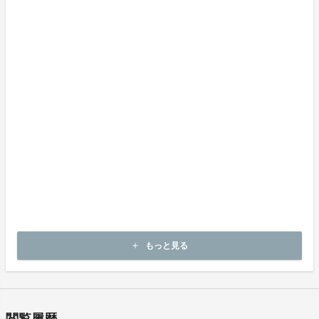
期限、返品時の送料負担または解約や退会条件
《返品の取扱い条件》
輸送による商品の破損および発送ミスがあった場合のみ返品可。
商品到着後14日以内に出品者までご連絡いただいた後、
出品者から連絡のある返送先へご返送下さい。
上記返品条件に該当しないお客様都合のキャンセルはお受けしてお
りません。
不良品の取扱条件
商品受取時に必ず商品の確認をお願いいたします。
商品には万全を期しておりますが、万が一下記のような場合にはお
問い合わせフォームにてお問い合わせください。
・申し込まれた商品と異なる商品が届いた場合
・商品が汚れている、または破損している場合
上記理由による不良品は、
商品到着後14日以内に出品者までご連絡いただいた後、
もっと見る
add
出品者から対応方法をお客様宛にご連絡いたします。
閲覧履歴