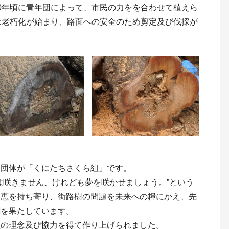
0年頃に青年団によって、市民の力をを合わせて植えら
は老朽化が始まり、路面への安全のため剪定及び伐採が
た団体が「くにたちさくら組」です。
は咲きません、けれども夢を咲かせましょう。”という
知恵を持ち寄り、街路樹の問題を未来への糧にかえ、先
割を果たしています。
組の理念及び協力を得て作り上げられました。