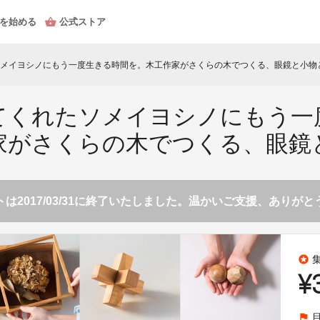
を始める
公式ストア
メイヨシノにもう一度生きる時間を。木工作家がさくらの木でつくる、眼鏡と小物
てくれたソメイヨシノにもう一
家がさくらの木でつくる、眼鏡
は2017/03/31に終了いたしました。温かいご支援、ありが
stars
¥
flag