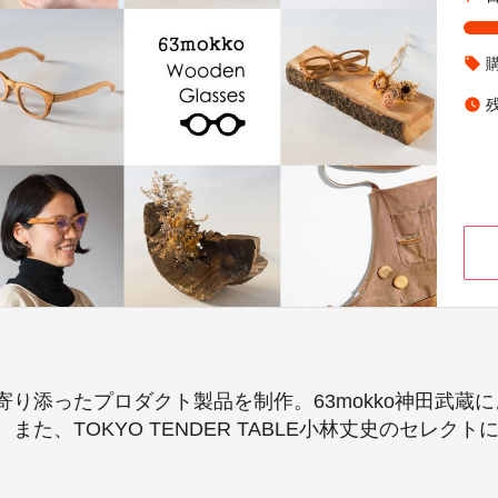
local_offer
watch_later
り添ったプロダクト製品を制作。63mokko神田武蔵
た、TOKYO TENDER TABLE小林丈史のセレク