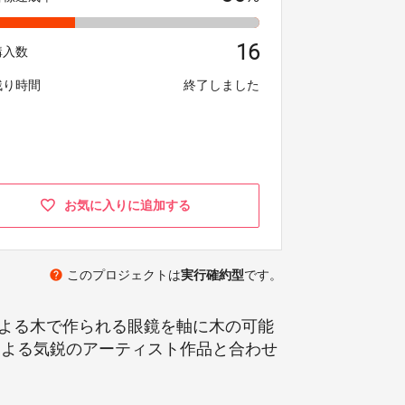
16
購入数
残り時間
終了しました
お気に入りに追加する
help
このプロジェクトは
実行確約型
です。
による木で作られる眼鏡を軸に木の可能
トによる気鋭のアーティスト作品と合わせ