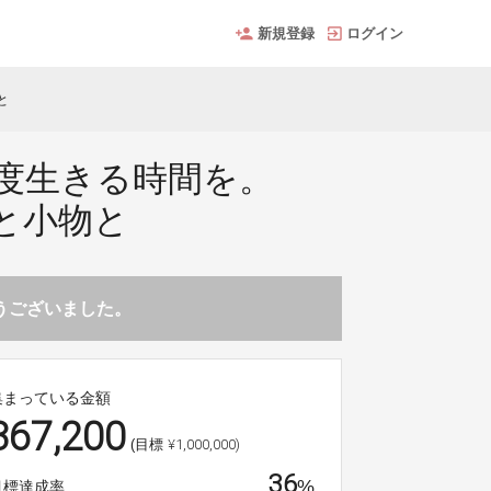
新規登録
ログイン
と
度生きる時間を。
と小物と
とうございました。
集まっている金額
367,200
¥1,000,000)
(目標
36
%
目標達成率