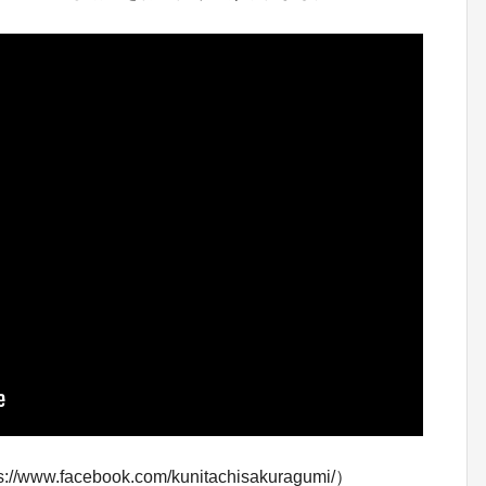
facebook.com/kunitachisakuragumi/）