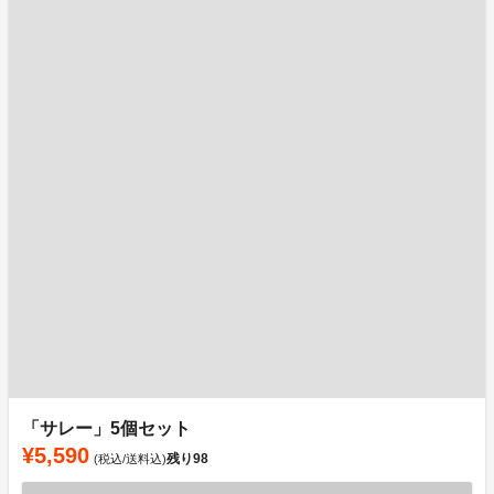
「サレー」5個セット
¥5,590
残り
98
(税込/送料込)