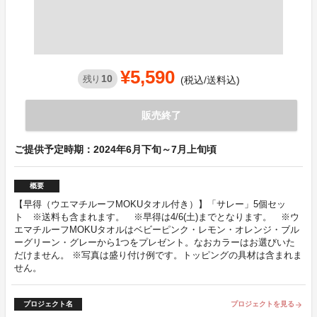
¥5,590
10
残り
(税込/送料込)
販売終了
ご提供予定時期：2024年6月下旬～7月上旬頃
概要
【早得（ウエマチルーフMOKUタオル付き）】「サレー」5個セッ
ト ※送料も含まれます。 ※早得は4/6(土)までとなります。 ※ウ
エマチルーフMOKUタオルはベビーピンク・レモン・オレンジ・ブル
ーグリーン・グレーから1つをプレゼント。なおカラーはお選びいた
だけません。 ※写真は盛り付け例です。トッピングの具材は含まれま
せん。
プロジェクト名
プロジェクトを見る
arrow_forward