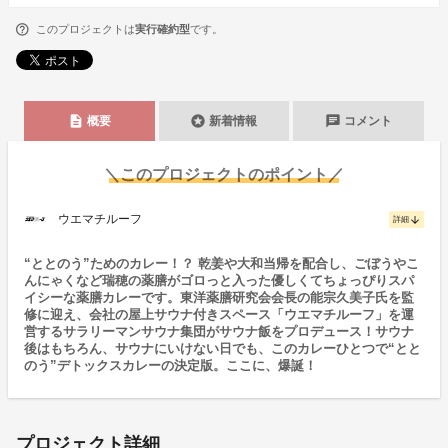
このプロジェクトは
実行確約型
です。
description
stars
chat
概要
新着情報
コメント
＼このプロジェクトのポイント／
ウエマチルーフ
arrow_downward
詳細
“ととのう”ためのカレー！？ 乾姜や大和当帰を配合し、ごぼうやこ
んにゃくなど瑞穂の薬膳がゴロっと入った優しくてちょっぴりスパ
イシーな薬膳カレーです。東洋薬膳研究会会長の能宗久美子氏を監
修に迎え、会社の屋上サウナ付きスペース「ウエマチルーフ」を運
営するサラリーマンサウナ集団がサウナ飯をプロデュース！サウナ
後はもちろん、サウナにいけない日でも、このカレーひとつで“とと
のう”デトックスカレーの決定版。ここに、爆誕！
プロジェクト詳細