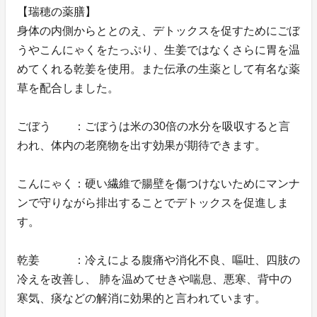
【瑞穂の薬膳】
身体の内側からととのえ、デトックスを促すためにごぼ
うやこんにゃくをたっぷり、生姜ではなくさらに胃を温
めてくれる乾姜を使用。また伝承の生薬として有名な薬
草を配合しました。
ごぼう ：ごぼうは米の30倍の水分を吸収すると言
われ、体内の老廃物を出す効果が期待できます。
こんにゃく：硬い繊維で腸壁を傷つけないためにマンナ
ンで守りながら排出することでデトックスを促進しま
す。
乾姜 ：冷えによる腹痛や消化不良、嘔吐、四肢の
冷えを改善し、 肺を温めてせきや喘息、悪寒、背中の
寒気、痰などの解消に効果的と言われています。