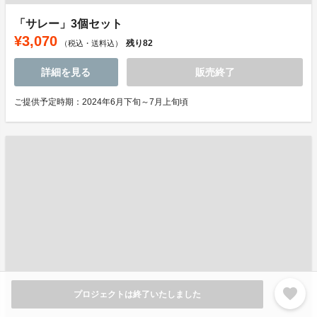
「サレー」3個セット
¥3,070
残り
82
（税込・送料込）
詳細を見る
販売終了
ご提供予定時期：2024年6月下旬～7月上旬頃
favorite
プロジェクトは終了いたしました