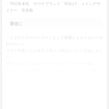
・TKO木本氏 サウナブランド「ROLLY」メインデザ
イナー 等多数
最後に
「ととのうスーパーフードとして薬膳レトルトカレーが
作りたい！」
サウナ馬鹿たちが本気で考えた商品がついに完成しまし
た！
平日は広告業、休日はウエマチルーフでサウナ業など。
レトルトカレー製造について右も左もわからない我々を
支えてくださった皆様に本当に感謝申し上げます。
世はサウナブームと言われていますが、一過性のトレン
ドで終わらせることなくサウナを文化として根付かせた
いと我々も微力ながら思っております。そのために我々
ができること。