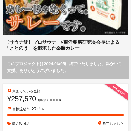
【サウナ飯】プロサウナー×東洋薬膳研究会会長による
「ととのう」を追求した薬膳カレー
このプロジェクトは2024/06/05に終了いたしました。温かいご
支援、ありがとうございました。
Success
stars
集まっている金額
¥257,570
(目標 ¥100,000)
257
flag
目標達成率
%
47
watch_later
購入数
終了しました