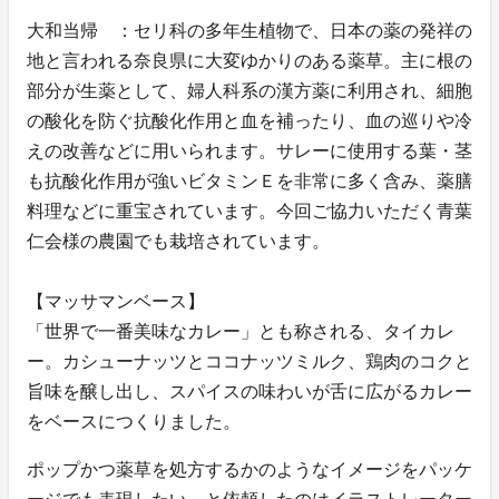
大和当帰 ：セリ科の多年生植物で、日本の薬の発祥の
地と言われる奈良県に大変ゆかりのある薬草。主に根の
部分が生薬として、婦人科系の漢方薬に利用され、細胞
の酸化を防ぐ抗酸化作用と血を補ったり、血の巡りや冷
えの改善などに用いられます。サレーに使用する葉・茎
も抗酸化作用が強いビタミンＥを非常に多く含み、薬膳
料理などに重宝されています。今回ご協力いただく青葉
仁会様の農園でも栽培されています。
【マッサマンベース】
「世界で一番美味なカレー」とも称される、タイカレ
ー。カシューナッツとココナッツミルク、鶏肉のコクと
旨味を醸し出し、スパイスの味わいが舌に広がるカレー
をベースにつくりました。
ポップかつ薬草を処方するかのようなイメージをパッケ