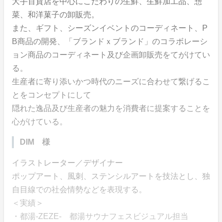
大手百貨店を中心にこだわりの生鮮、生鮮加工品、惣
菜、和洋菓子の卸販売。
また、ギフト、シーズンイベントのコーディネート、P
B商品の開発、「ブランドｘブランド」のコラボレーシ
ョン商品のコーディネート及び企画卸販売をてがけてい
る。
生産者に寄り添いかつ時代のニーズに合わせて繋げるこ
とをコンセプトにして
隠れた逸品及び生産者の魅力を消費者に提案することを
心がけている。
DIM 様
イラストレーター／デザイナー
ポップアート、風刺、ステンシルアートを技法とし、独
自目線での社会情勢などを表現する。
＜実績＞
・都湯-ZEZE- 都湯サウナフェスビジュアル担当