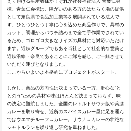
えて頂ける生産者様が！それが社会福祉法人 青葉仁会
様。青葉仁会様は、障がいのある方のはたらく場の提供
として奈良県で食品加工業等を展開されている法人で
す。ひとつひとつ丁寧に心を込めた商品作りで、具材の
カット、調理からパウチ詰めまで全て手作業でされてい
るため、ゴロゴロ大きなサイズの具材にも対応いただけ
ます。近鉄グループでもある当社として社会的な意義と
近鉄沿線・奈良であることにご縁を感じ、ご一緒させて
いただく運びとなりました。
ここからいよいよ本格的にプロジェクトがスタート。
しかし、商品の方向性は決まっている一方、肝心な”と
とのう”ための具材や味はほとんど決まっておらず、味
の決定に難航しました。全国のレトルトサウナ飯や薬膳
カレーを取り寄せ、近所のスパイスカレー屋に足を運ん
ではウエマチルーフ→カレー。サウナ→カレーの壮絶な
シャトルランを繰り返し研究を重ねました。