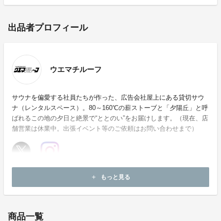
出品者プロフィール
ウエマチルーフ
サウナを偏愛する社員たちが作った、広告会社屋上にある貸切サウ
ナ（レンタルスペース）。80～160℃の薪ストーブと「夕陽丘」と呼
ばれるこの地の夕日と絶景で“ととのい”をお届けします。（現在、店
舗営業は休業中。出張イベント等のご依頼はお問い合わせまで）
ホームページ：
https://coubic.com/uemachiroof
もっと見る
add
お問い合わせ：
uemachi-roof@ad-kintetsu.co.jp
商品一覧