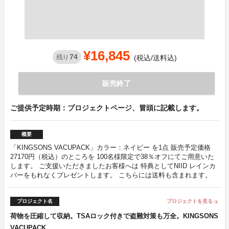
¥16,845
74
残り
(税込/送料込)
販売終了
ご提供予定時期：プロジェクトページ、冒頭に記載します。
概要
「KINGSONS VACUPACK」カラー：ネイビー を1点 販売予定価格
27170円（税込）のところを 100名様限定で38％オフにてご用意いた
します。 ご支援いただきましたお客様へは 特典としてNIID レインカ
バーをもれなくプレゼントします。 こちらには送料も含まれます。
プロジェクト名
プロジェクトを見る
arrow_forward
荷物を圧縮して収納。TSAロック付きで盗難対策も万全。KINGSONS
VACUPACK