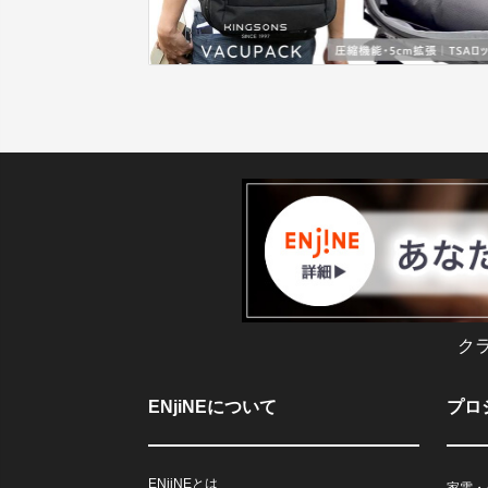
ク
ENjiNEについて
プロ
ENjiNEとは
家電・