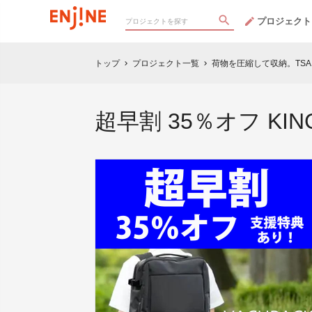
プロジェクト
トップ
プロジェクト一覧
荷物を圧縮して収納。TSAロ
chevron_right
chevron_right
超早割 35％オフ KIN