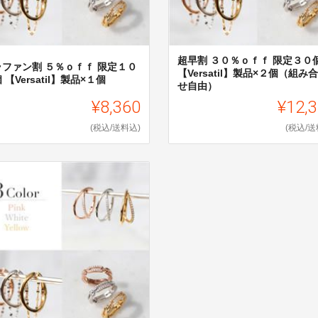
超早割 ３０％ｏｆｆ 限定３０
ラファン割 ５％ｏｆｆ 限定１０
【Versatil】製品×２個（組み
 【Versatil】製品×１個
せ自由）
¥8,360
¥12,
(税込/送料込)
(税込/送