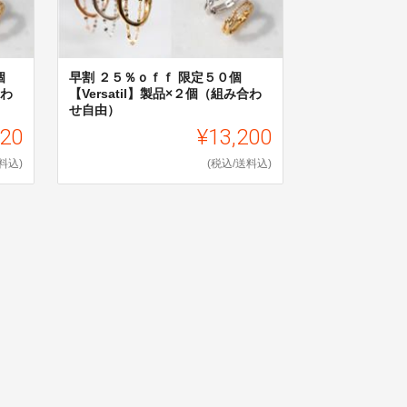
個
早割 ２５％ｏｆｆ 限定５０個
合わ
【Versatil】製品×２個（組み合わ
せ自由）
320
¥13,200
料込)
(税込/送料込)