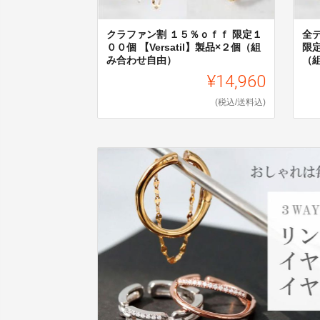
クラファン割 １５％ｏｆｆ 限定１
全
００個 【Versatil】製品×２個（組
限定
み合わせ自由）
（
¥14,960
(税込/送料込)