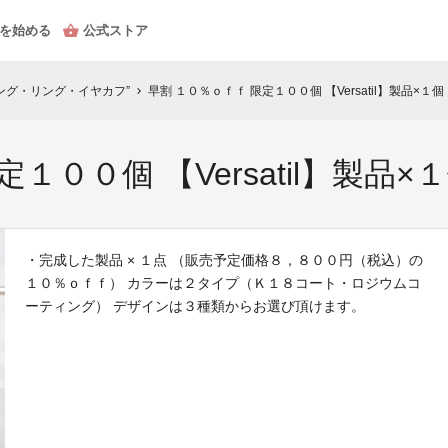
を始める
公式ストア
ング・リング・イヤカフ”
早割 １０％ｏｆｆ 限定１００個 【Versatil】製品×１個
chevron_right
１００個 【Versatil】製品×
・完成した製品 × １点 （販売予定価格８，８００円（税込）の
１０％ｏｆｆ） カラーは２タイプ（Ｋ１８コート・ロジウムコ
ーティング） デザインは３種類からお選び頂けます。