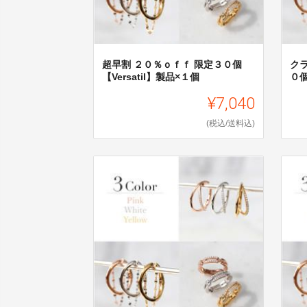
超早割 ２０％ｏｆｆ 限定３０個
ク
【Versatil】製品×１個
０個
¥7,040
(税込/送料込)