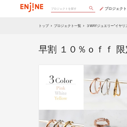
プロジェクト
トップ
プロジェクト一覧
３WAYジュエリー”イヤリ
chevron_right
chevron_right
早割 １０％ｏｆｆ 限定