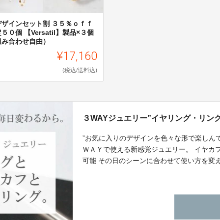
デザインセット割 ３５％ｏｆｆ
５０個 【Versatil】製品×３個
組み合わせ自由）
¥17,160
(税込/送料込)
３WAYジュエリー”イヤリング・リン
”お気に入りのデザインを色々な形で楽しん
ＷＡＹで使える新感覚ジュエリー。 イヤカ
可能 その日のシーンに合わせて使い方を変
ッタリ！