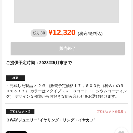
¥12,320
30
残り
(税込/送料込)
販売終了
ご提供予定時期：2023年5月末まで
概要
・完成した製品 × ２点 （販売予定価格１７，６００円（税込）の３
０％ｏｆｆ） カラーは２タイプ（Ｋ１８コート・ロジウムコーティン
グ） デザイン３種類からお好きな組み合わせをお選び頂けます。
プロジェクト名
プロジェクトを見る
arrow_forward
３WAYジュエリー”イヤリング・リング・イヤカフ”