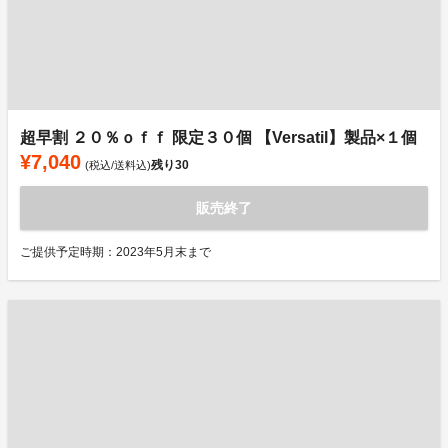
超早割 ２０％ｏｆｆ 限定３０個 【Versatil】製品×１個
¥7,040
残り
30
(税込/送料込)
販売終了
ご提供予定時期：2023年5月末まで