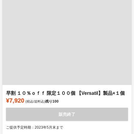
早割 １０％ｏｆｆ 限定１００個 【Versatil】製品×１個
¥7,920
残り
100
(税込/送料込)
販売終了
ご提供予定時期：2023年5月末まで