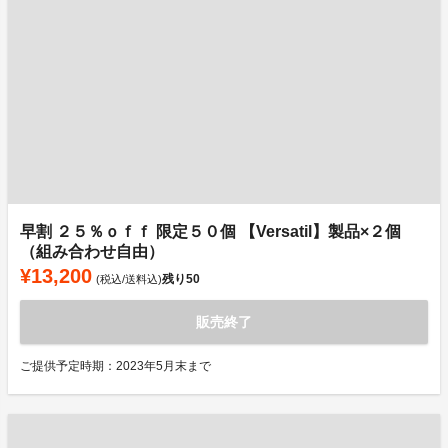
早割 ２５％ｏｆｆ 限定５０個 【Versatil】製品×２個
（組み合わせ自由）
¥13,200
残り
50
(税込/送料込)
販売終了
ご提供予定時期：2023年5月末まで