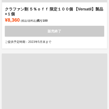
クラファン割 ５％ｏｆｆ 限定１００個 【Versatil】製品
×１個
¥8,360
残り
100
(税込/送料込)
販売終了
ご提供予定時期：2023年5月末まで