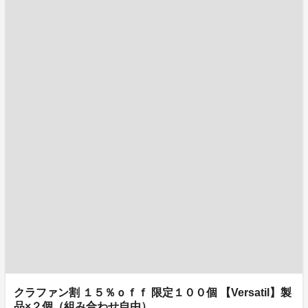
クラファン割 １５％ｏｆｆ 限定１００個 【Versatil】製
品×２個（組み合わせ自由）