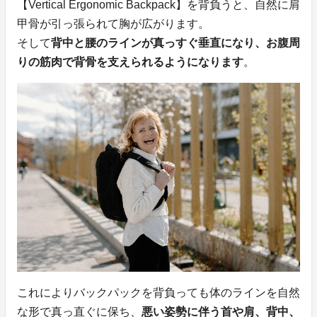
【Vertical Ergonomic Backpack】を背負うと、自然に肩
甲骨が引っ張られて胸が広がります。
そして
背中と腰のラインが真っすぐ垂直になり、お腹周
りの筋肉で背骨を支えられるようになります
。
これによりバックパックを背負っても体のラインを自然
な形で真っ直ぐに保ち、
悪い姿勢に伴う首や肩、背中、