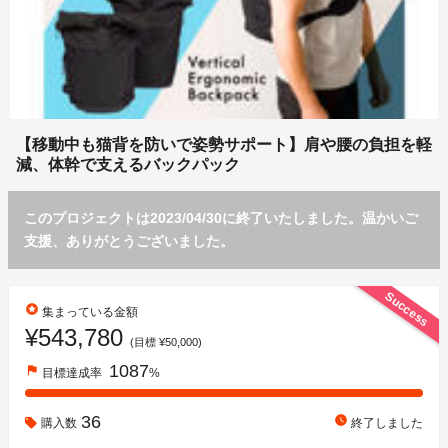
【移動中も猫背を防いで姿勢サポート】肩や腰の負担を軽
減、体幹で支えるバックパック
このプロジェクトは2023/04/30に終了いたしました。温かいご
支援、ありがとうございました。
Success
stars
集まっている金額
¥543,780
(目標 ¥50,000)
1087
flag
目標達成率
%
36
watch_later
購入数
終了しました