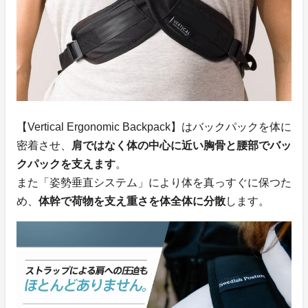
【Vertical Ergonomic Backpack】はバックパックを体に
密着させ、
肩ではなく体の中心に近い胸骨と腰部でバッ
クパックを支えます
。
また「姿勢垂直システム」により体を真っすぐに保つた
め、
体幹で荷物を支え重さを体全体に分散
します。