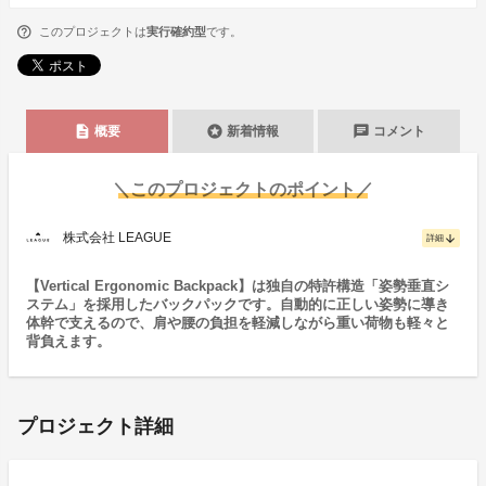
このプロジェクトは
実行確約型
です。
description
stars
chat
概要
新着情報
コメント
＼このプロジェクトのポイント／
株式会社 LEAGUE
arrow_downward
詳細
【Vertical Ergonomic Backpack】は独自の特許構造「姿勢垂直シ
ステム」を採用したバックパックです。自動的に正しい姿勢に導き
体幹で支えるので、肩や腰の負担を軽減しながら重い荷物も軽々と
背負えます。
プロジェクト詳細