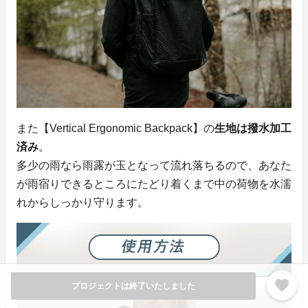
また【Vertical Ergonomic Backpack】の
生地は撥水加工
済み
。
多少の雨なら雨露が玉となって流れ落ちるので、あなた
が雨宿りできるところにたどり着くまで中の荷物を水濡
れからしっかり守ります。
favorite
プロジェクトは終了いたしました