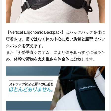
【Vertical Ergonomic Backpack】はバックパックを体に
密着させ、
肩ではなく体の中心に近い胸骨と腰部でバッ
クパックを支えます
。
また「姿勢垂直システム」により体を真っすぐに保つた
め、
体幹で荷物を支え重さを体全体に分散
します。