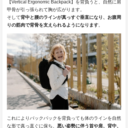
【Vertical Ergonomic Backpack】を背負うと、自然に肩
甲骨が引っ張られて胸が広がります。
そして
背中と腰のラインが真っすぐ垂直になり、お腹周
りの筋肉で背骨を支えられるようになります
。
これによりバックパックを背負っても体のラインを自然
な形で真っ直ぐに保ち、
悪い姿勢に伴う首や肩、背中、