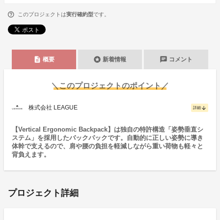
このプロジェクトは
実行確約型
です。
description
stars
chat
概要
新着情報
コメント
＼このプロジェクトのポイント／
株式会社 LEAGUE
arrow_downward
詳細
【Vertical Ergonomic Backpack】は独自の特許構造「姿勢垂直シ
ステム」を採用したバックパックです。自動的に正しい姿勢に導き
体幹で支えるので、肩や腰の負担を軽減しながら重い荷物も軽々と
背負えます。
プロジェクト詳細