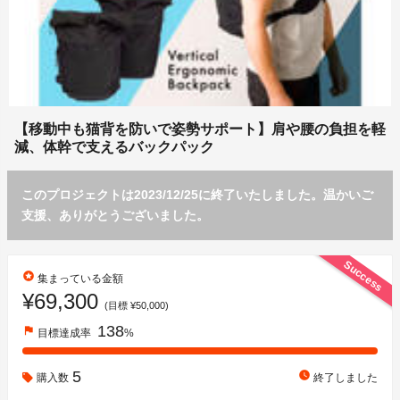
【移動中も猫背を防いで姿勢サポート】肩や腰の負担を軽
減、体幹で支えるバックパック
このプロジェクトは2023/12/25に終了いたしました。温かいご
支援、ありがとうございました。
Success
stars
集まっている金額
¥69,300
(目標 ¥50,000)
138
flag
目標達成率
%
5
watch_later
購入数
終了しました