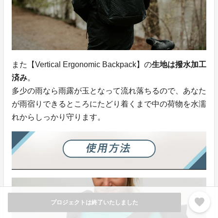
また【Vertical Ergonomic Backpack】の
生地は撥水加工
済み
。
多少の雨なら雨露が玉となって流れ落ちるので、あなた
が雨宿りできるところにたどり着くまで中の荷物を水濡
れからしっかり守ります。
favorite
プロジェクトは終了いたしました