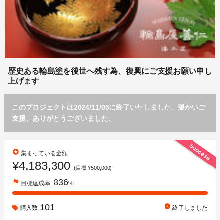
歴史ある輪島塗を後世へ残す為、復興にご支援お願い申し
上げます
このプロジェクトは2024/11/05に終了いたしました。温かいご
支援、ありがとうございました。
Success
stars
集まっている金額
¥4,183,300
(目標 ¥500,000)
836
flag
目標達成率
%
101
watch_later
購入数
終了しました