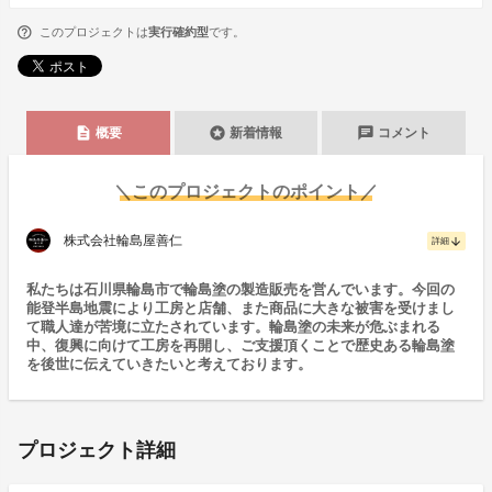
このプロジェクトは
実行確約型
です。
description
stars
chat
概要
新着情報
コメント
＼このプロジェクトのポイント／
株式会社輪島屋善仁
arrow_downward
詳細
私たちは石川県輪島市で輪島塗の製造販売を営んでいます。今回の
能登半島地震により工房と店舗、また商品に大きな被害を受けまし
て職人達が苦境に立たされています。輪島塗の未来が危ぶまれる
中、復興に向けて工房を再開し、ご支援頂くことで歴史ある輪島塗
を後世に伝えていきたいと考えております。
プロジェクト詳細