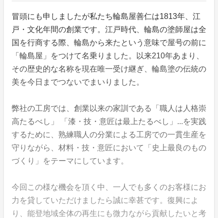
冒頭にも申しましたが私たち輪島屋善仁は1813年、江
戸・文化年間の創業です。江戸時代、輪島の塗師屋は全
国を行商する際、輪島から来たという意味で屋号の前に
「輪島屋」をつけて名乗りました。以来210年あまり、
その歴史的な名称を現在唯一受け継ぎ、輪島塗の伝統の
美を今日までつないでまいりました。
弊社の工房では、創業以来の家訓である「職人は人格崇
高たるべし」 「漆・技・意匠は最上たるべし」...を実践
するために、熟練職人の分業による工房での一貫生産を
守りながら、材料・技・意匠において「史上最良のもの
づくり」をテーマにしています。
今回この様な機会を頂く中、一人でも多くのお客様にお
力を貸していただけましたら誠に幸甚です。復興によ
り、能登地域全体の再生にも微力ながら貢献したいと考