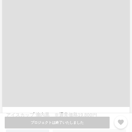
アイスカップ 溜内黒 ※通常価格19,800円
favorite
¥9,900
プロジェクトは終了いたしました
残り
0
（税込・送料込）