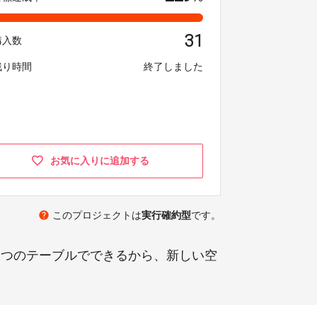
31
購入数
残り時間
終了しました
お気に入りに追加する
help
このプロジェクトは
実行確約型
です。
１つのテーブルでできるから、新しい空