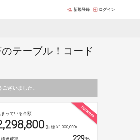
新規登録
ログイン
夢のテーブル！コード
とうございました。
Success
集まっている金額
2,298,800
¥1,000,000)
(目標
229
%
目標達成率