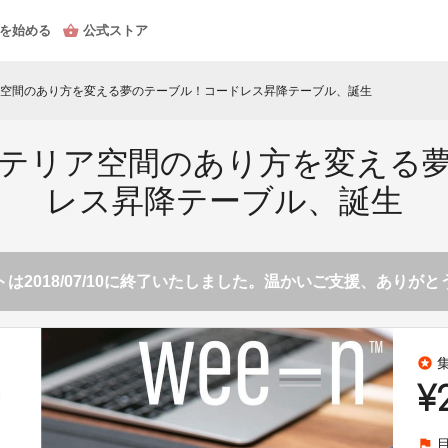
を始める
公式ストア
空間のあり方を変える夢のテーブル！コードレス昇降テーブル、誕生
テリア空間のあり方を変える
レス昇降テーブル、誕生
は2018/07/10に終了いたしました。温かいご支援、ありが
stars
¥
flag