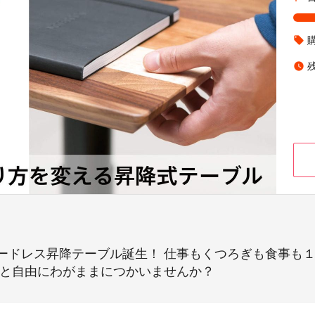
local_offer
watch_later
ードレス昇降テーブル誕生！ 仕事もくつろぎも食事も
っと自由にわがままにつかいませんか？