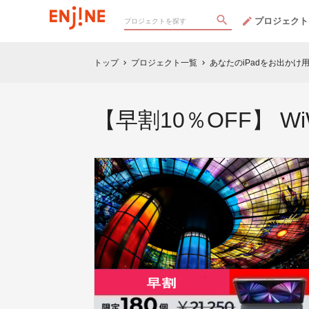
プロジェクト
トップ
プロジェクト一覧
あなたのiPadをお出かけ
chevron_right
chevron_right
【早割10％OFF】 WiWU C