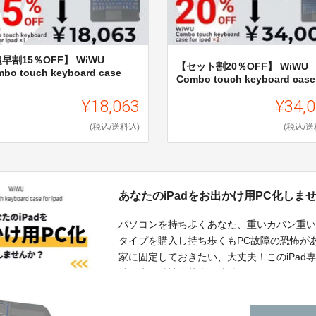
早割15％OFF】 WiWU
【セット割20％OFF】 WiWU
bo touch keyboard case
Combo touch keyboard case f
.
¥18,063
¥34,
(税込/送料込)
(税込/送
あなたのiPadをお出かけ用PC化しま
パソコンを持ち歩くあなた、重いカバン重
タイプを購入し持ち歩くもPC故障の恐怖が
家に固定しておきたい、大丈夫！このiPa
持ち歩く精神的苦痛、地獄からあなたを解