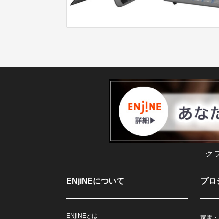
ク
ENjiNEについて
プロ
ENjiNEとは
家電・