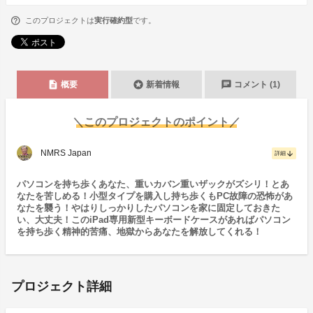
このプロジェクトは
実行確約型
です。
description
stars
chat
概要
新着情報
コメント (1)
＼このプロジェクトのポイント／
NMRS Japan
arrow_downward
詳細
パソコンを持ち歩くあなた、重いカバン重いザックがズシリ！とあ
なたを苦しめる！小型タイプを購入し持ち歩くもPC故障の恐怖があ
なたを襲う！やはりしっかりしたパソコンを家に固定しておきた
い、大丈夫！このiPad専用新型キーボードケースがあればパソコン
を持ち歩く精神的苦痛、地獄からあなたを解放してくれる！
プロジェクト詳細