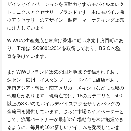
ザインとイノベーションを原動力とするモバイルエレク
トロニクスアクセサリーブランドです。
主にモバイル機
器アクセサリーのデザイン・製造・マーケティング販売
に注力しています。
WiWUの生産拠点と倉庫は香港に近い東莞市虎門町にあ
り、工場は ISO9001:2014を取得しており、BSICIの監
査を受けています。
またWiWUブランドは60の国と地域で登録されており、
深セン・広州・イスタンブール・ドバイに旗店があり、
東南アジア・韓国・南アメリカ・メキシコなどに地域の
代理店があります。現時点では、18のカテゴリと1,500
以上のSKUのモバイルデバイスアクセサリとバッグの
全範囲を提供しています。さらに市場のイノベーターと
して、流通パートナーが最新の市場動向を常に把握でき
るように、毎月約10の新しいアイテムを発表していま