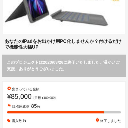
あなたのiPadをお出かけ用PC化しませんか？付けるだけ
で機能性大幅UP
このプロジェクトは2023/03/26に終了いたしました。温かいご
支援、ありがとうございました。
stars
集まっている金額
¥85,000
(目標 ¥100,000)
85
flag
目標達成率
%
5
watch_later
購入数
終了しました