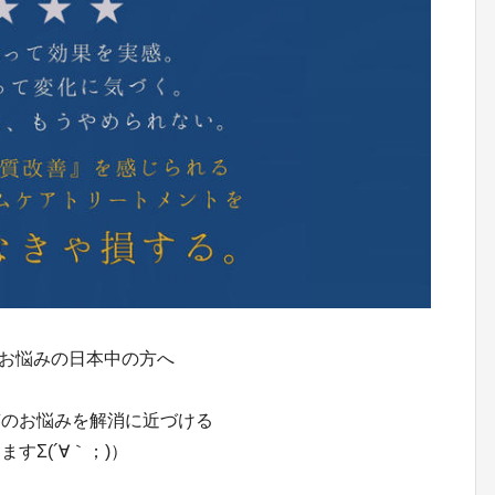
にお悩みの日本中の方へ
質のお悩みを解消に近づける
すΣ(´∀｀；)）