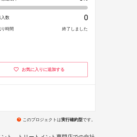
0
購入数
残り時間
終了しました
お気に入りに追加する
help
このプロジェクトは
実行確約型
です。