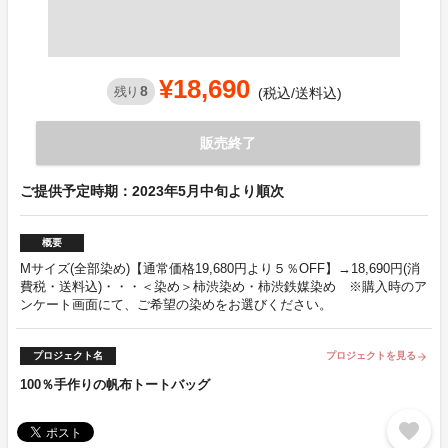
¥18,690
8
残り
(税込/送料込)
販売終了
ご提供予定時期：2023年5月中旬より順次
概要
Mサイズ(全部染め)【通常価格19,680円より５％OFF】→18,690円(消
費税・送料込)・・・＜染め＞柿渋染め・柿渋鉄媒染め ※購入時のア
ンケート画面にて、ご希望の染めをお選びください。
プロジェクト名
プロジェクトを見る
arrow_forward
100％手作りの帆布トートバッグ
favorite