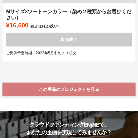
Mサイズ×ツートーンカラー（染め２種類からお選びくだ
さい）
¥16,600
残り
5
(税込/送料込)
販売終了
ご提供予定時期：2023年5月中旬より順次
この商品のプロジェクトを見る
クラウドファンディングENjiNEで、
あなたの企画を実現してみませんか？