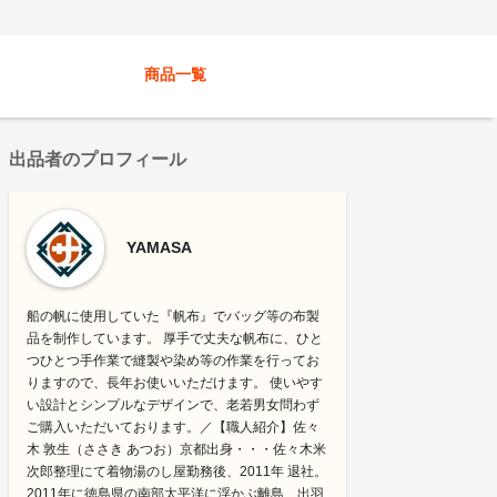
商品一覧
出品者のプロフィール
YAMASA
船の帆に使用していた『帆布』でバッグ等の布製
品を制作しています。 厚手で丈夫な帆布に、ひと
つひとつ手作業で縫製や染め等の作業を行ってお
りますので、長年お使いいただけます。 使いやす
い設計とシンプルなデザインで、老若男女問わず
ご購入いただいております。／【職人紹介】佐々
木 敦生（ささき あつお）京都出身・・・佐々木米
次郎整理にて着物湯のし屋勤務後、2011年 退社。
2011年に徳島県の南部太平洋に浮かぶ離島、出羽