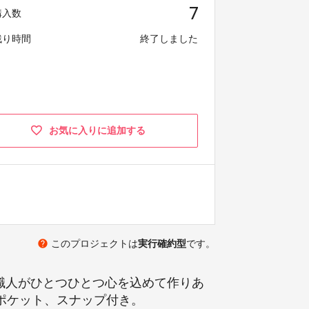
7
購入数
残り時間
終了しました
お気に入りに追加する
help
このプロジェクトは
実行確約型
です。
職人がひとつひとつ心を込めて作りあ
ポケット、スナップ付き。