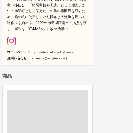
島へ移住し、「出羽島帆布工房」として活動。か
つて漁師町として栄えたこの島の雰囲気を残すた
め、船の帆に使用していた帆布と大漁旗を用いて
鞄作りを始める。2022年徳島県阿南市へ拠点を移
し、屋号を「YAMASA」に改め活動中。
ホームページ：
https://tebajimahanp.thebase.in/
お問い合わせ：
teba-teba@mb.pikara.ne.jp
商品