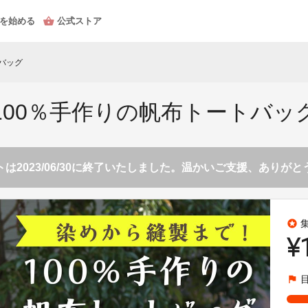
を始める
公式ストア
バッグ
100％手作りの帆布トートバッ
は2023/06/30に終了いたしました。温かいご支援、ありが
stars
¥
flag