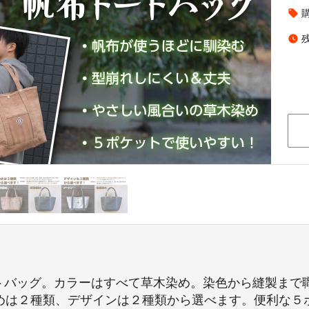
local_offer
watch_later
ートバッグ。カラーはすべて草木染め。染色から縫製まで
染めは２種類、デザインは２種類から選べます。便利な５