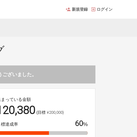
新規登録
ログイン
グ
とうございました。
集まっている金額
120,380
¥200,000)
(目標
60
%
目標達成率