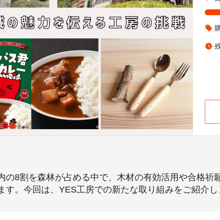
local_offer
watch_later
町内の8割を森林が占める中で、木材の有効活用や合格祈
ます。今回は、YES工房での新たな取り組みをご紹介し