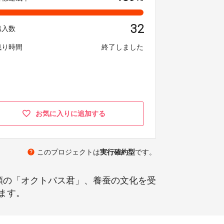
32
購入数
残り時間
終了しました
お気に入りに追加する
help
このプロジェクトは
実行確約型
です。
願の「オクトパス君」、養蚕の文化を受
ます。