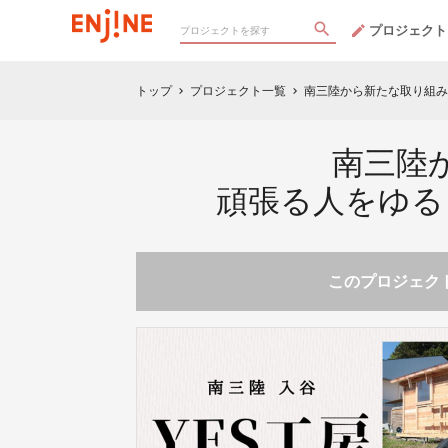
プロジェクト
トップ
プロジェクト一覧
南三陸から新たな取り組み
chevron_right
chevron_right
南三陸
頑張る人をゆる
このプロジェクト