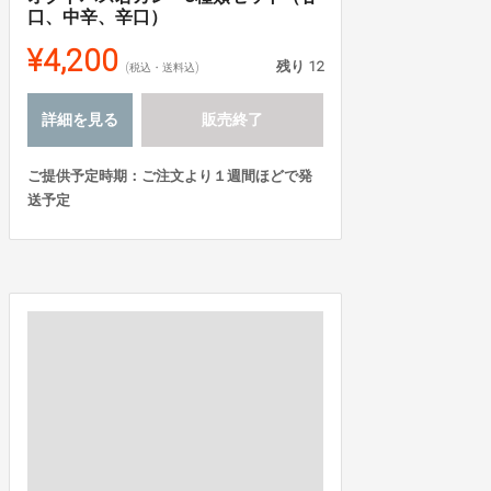
口、中辛、辛口）
¥4,200
残り
12
(税込・送料込)
詳細を見る
販売終了
ご提供予定時期：ご注文より１週間ほどで発
送予定