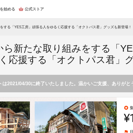
を始める
公式ストア
をする「YES工房」頑張る人をゆるく応援する「オクトパス君」グッズも新登場！
から新たな取り組みをする「YE
く応援する「オクトパス君」
は2021/04/30に終了いたしました。温かいご支援、ありが
stars
¥
flag