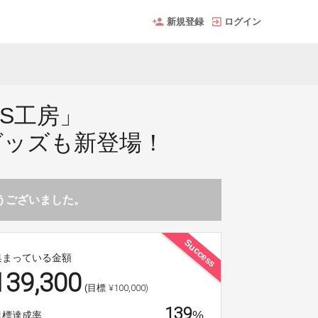
新規登録
ログイン
S工房」
グッズも新登場！
とうございました。
Success
集まっている金額
139,300
¥100,000)
(目標
139
%
目標達成率