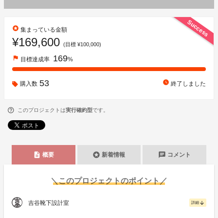
Success
stars
集まっている金額
¥169,600
(目標 ¥100,000)
169
flag
目標達成率
%
53
watch_later
購入数
終了しました
このプロジェクトは
実行確約型
です。
description
stars
chat
概要
新着情報
コメント
＼このプロジェクトのポイント／
吉谷靴下設計室
arrow_downward
詳細