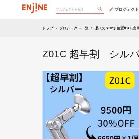
プロジェクト
トップ
プロジェクト一覧
理想のスマホ位置‼360度
chevron_right
chevron_right
Z01C 超早割 シル