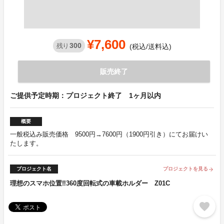
¥7,600
300
残り
(税込/送料込)
販売終了
ご提供予定時期：プロジェクト終了 1ヶ月以内
概要
一般税込み販売価格 9500円→7600円（1900円引き）にてお届けい
たします。
プロジェクト名
プロジェクトを見る
arrow_forward
理想のスマホ位置‼360度回転式の車載ホルダー Z01C
favorite