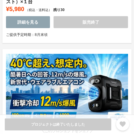
スト）×１台
¥5,980
残り
30
（税込・送料込）
詳細を見る
販売終了
ご提供予定時期：8月末頃
favorite
プロジェクトは終了いたしました
＼このプロジェクトをシェア／