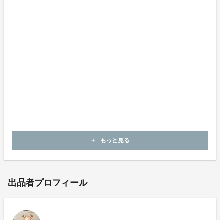
税の適切な処理が担保されます。
※本文中に記載させていただいたスケジュールは、あく
までプロジェクト公開時点の予定です。クラウドファン
ディングを経て輸入を行う性質上、配送遅延のおそれが
ございます。
クラウドファンディングを経て輸入を行う性質上、以上
の注意点につきましてあらかじめご理解とご了承いただ
いた上で支援くださいますよう、よろしくお願い申し上
げます。チームメンバー一同心を込めて対応していきま
すので、 ご支援よろしくお願い致します。
もっと見る
add
出品者プロフィール