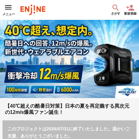
さがす
新規登録
メニュー
【40℃超えの酷暑日対策】日本の夏を再定義する異次元
の12m/s爆風ファン誕生！
このプロジェクトは2026/07/31に終了いたしました。温かいご
支援、ありがとうございました。