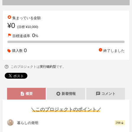
stars
集まっている金額
¥0
(目標 ¥10,000)
0
flag
目標達成率
%
0
watch_later
購入数
終了しました
このプロジェクトは
実行確約型
です。
description
stars
chat
概要
新着情報
コメント
＼このプロジェクトのポイント／
暮らしの発明
arrow_downward
詳細