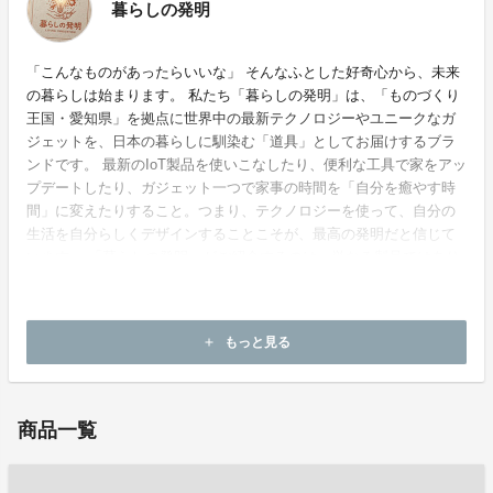
暮らしの発明
「こんなものがあったらいいな」 そんなふとした好奇心から、未来
の暮らしは始まります。 私たち「暮らしの発明」は、「ものづくり
王国・愛知県」を拠点に世界中の最新テクノロジーやユニークなガ
ジェットを、日本の暮らしに馴染む「道具」としてお届けするブラ
ンドです。 最新のIoT製品を使いこなしたり、便利な工具で家をアッ
プデートしたり、ガジェット一つで家事の時間を「自分を癒やす時
間」に変えたりすること。つまり、テクノロジーを使って、自分の
生活を自分らしくデザインすることこそが、最高の発明だと信じて
います。 「暮らしの発明」がご紹介するのは、単なる製品ではあり
ません。 それは、あなたの毎日をより便利に、より豊かに、そして
何より「ちょっと楽しく」してくれる、新しい日常への種（タネ）
です。 世界中の知恵とイノベーションを、あなたの手元へ。
もっと見る
add
商品一覧