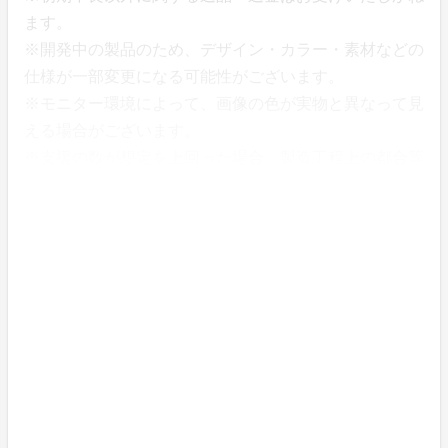
ます。
※開発中の製品のため、デザイン・カラー・素材などの
仕様が一部変更になる可能性がございます。
※モニター環境によって、画像の色が実物と異なって見
える場合がございます。
※支援の数が想定を上回った場合、製造工程上の都合等
により出荷時期が遅れる場合がございます。
※想定を上回る皆様から支援を頂き、量産体制を更に充
実させることができた場合、一般販売価格が予定価格を
下回る可能性がございます。
※並行輸入品が発生する可能性があります。正規以外で
の個人輸入等は、完全に防ぐことができない場合がござ
います旨、予めご了承のほどお願いいたします。
※並行輸入品は正規代理店による製品保証を受けること
ができません。 また、正規代理店を通じて購入するこ
とで、日本国内での流通に必要な各種認証の取得や、関