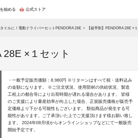
を始める
公式ストア
イルに！電動ドライバーセットPENDORA 28E
【超早割】PENDORA 28E ×
chevron_right
 28E ×１セット
・一般予定販売価額：8,980円 ※リターンはすべて税・送料込み
の金額になります。 ※ご注文状況、使用部材の供給状況、製造
工程上の都合等により出荷時期が遅れる場合があります。 皆様
のご支援により量産効率が向上した場合、正規販売価格が販売予
定価格より下がる可能性もございます。 類似商品が発生する可
能性があります。ご了承頂いた上でご支援頂けます様お願い致し
ます。 2024年08月頃からオンラインショップなどにて一般販売
開始予定です。