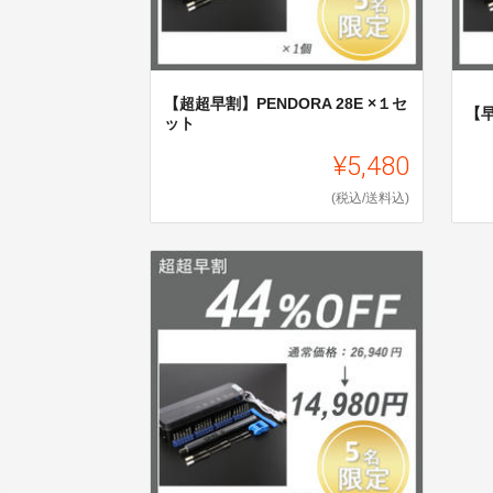
【超超早割】PENDORA 28E ×１セ
【早
ット
¥5,480
(税込/送料込)