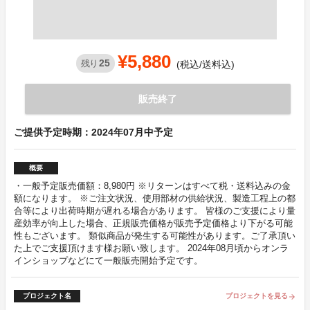
¥5,880
25
残り
(税込/送料込)
販売終了
ご提供予定時期：2024年07月中予定
概要
・一般予定販売価額：8,980円 ※リターンはすべて税・送料込みの金
額になります。 ※ご注文状況、使用部材の供給状況、製造工程上の都
合等により出荷時期が遅れる場合があります。 皆様のご支援により量
産効率が向上した場合、正規販売価格が販売予定価格より下がる可能
性もございます。 類似商品が発生する可能性があります。ご了承頂い
た上でご支援頂けます様お願い致します。 2024年08月頃からオンラ
インショップなどにて一般販売開始予定です。
プロジェクト名
プロジェクトを見る
arrow_forward