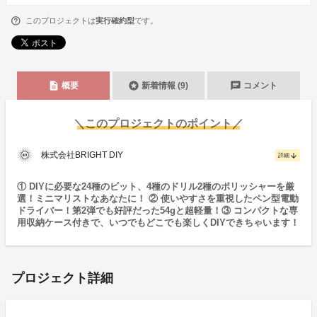
このプロジェクトは
実行確約型
です。
description
stars
chat
概要
新着情報 (9)
コメント
＼このプロジェクトのポイント／
株式会社BRIGHT DIY
arrow_downward
詳細
① DIYに必要な24種のビット、4種のドリル2種のポリッシャーを厳
選！ミニマリストなあなたに！ ② 使いやすさを重視したペン型電動
ドライバー！第2弾でも好評だった54gと超軽量！③ コンパクトな専
用収納ケース付きで、いつでもどこでも楽しくDIYできちゃいます！
プロジェクト詳細