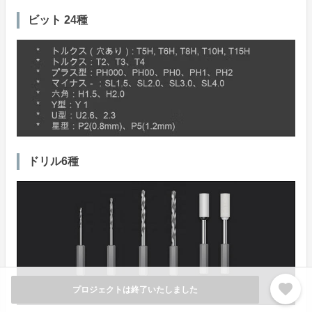
ビット 24種
ドリル6種
favorite
プロジェクトは終了いたしました