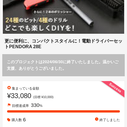
更に便利に、コンパクトスタイルに！電動ドライバーセッ
トPENDORA 28E
このプロジェクトは2024/06/30に終了いたしました。温かいご
支援、ありがとうございました。
Success
stars
集まっている金額
¥33,080
(目標 ¥10,000)
330
flag
目標達成率
%
6
watch_later
購入数
終了しました